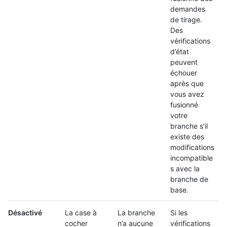
demandes
de tirage.
Des
vérifications
d’état
peuvent
échouer
après que
vous avez
fusionné
votre
branche s’il
existe des
modifications
incompatible
s avec la
branche de
base.
Désactivé
La case à
La branche
Si les
cocher
n’a aucune
vérifications