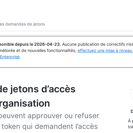
Rechercher ou demander
Copilot
les demandes de jetons
ponible depuis le
2026-04-23
.
Aucune publication de correctifs n’
méliorée et de nouvelles fonctionnalités,
effectuez une mise à niveau 
Enterprise
.
e jetons d’accès
rganisation
D
 peuvent approuver ou refuser
À 
s token qui demandent l’accès
to