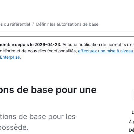
Rechercher ou demander
Copilot
es du référentiel
/
Définir les autorisations de base
ponible depuis le
2026-04-23
.
Aucune publication de correctifs n’
méliorée et de nouvelles fonctionnalités,
effectuez une mise à niveau 
Enterprise
.
ions de base pour une
D
tions de base pour les
À 
 possède.
Dé