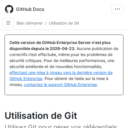
Skip
to
GitHub Docs
main
content
Bien démarrer
/
Utilisation de Git
Cette version de GitHub Enterprise Server n'est plus
disponible depuis le
2026-04-23
.
Aucune publication de
correctifs n’est effectuée, même pour les problèmes de
sécurité critiques. Pour de meilleures performances, une
sécurité améliorée et de nouvelles fonctionnalités,
effectuez une mise à niveau vers la dernière version de
GitHub Enterprise
. Pour obtenir de l’aide sur la mise à
niveau,
contactez le support GitHub Enterprise
.
Utilisation de Git
Utilisez Git pour gérer vos référentiels