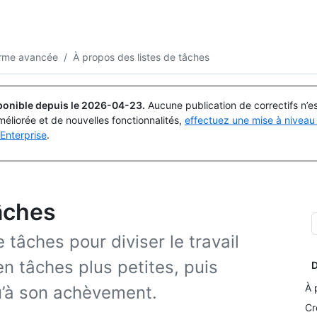
Rechercher ou demander
Copilot
forme avancée
/
À propos des listes de tâches
ponible depuis le
2026-04-23
.
Aucune publication de correctifs n’
méliorée et de nouvelles fonctionnalités,
effectuez une mise à niveau 
Enterprise
.
tâches
 tâches pour diviser le travail
en tâches plus petites, puis
D
À 
qu’à son achèvement.
Cr