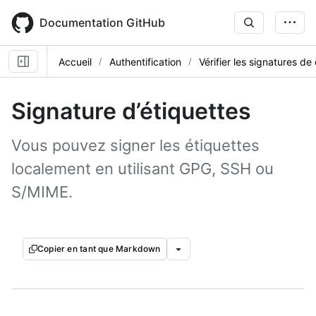
Skip
to
Documentation GitHub
main
content
Accueil
Authentification
Vérifier les signatures d
Signature d’étiquettes
Vous pouvez signer les étiquettes
localement en utilisant GPG, SSH ou
S/MIME.
Copier en tant que Markdown