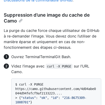
Discussions de la communauté GitHub
.
Suppression d’une image du cache de
Camo
La purge du cache force chaque utilisateur de GitHub
à re-demander l’image. Vous devez donc l’utiliser de
manière éparse et uniquement en cas de non-
fonctionnement des étapes ci-dessus.
Ouvrez
Terminal
Terminal
Git Bash
.
Videz l’image avec
sur l’URL
curl -X PURGE
Camo.
$ 
curl -X PURGE 
https://camo.githubusercontent.com/4d04abe0
044d94fefcf9af2133223....
> 
{
"status"
: 
"ok"
, 
"id"
: 
"216-8675309-
1008701"
}