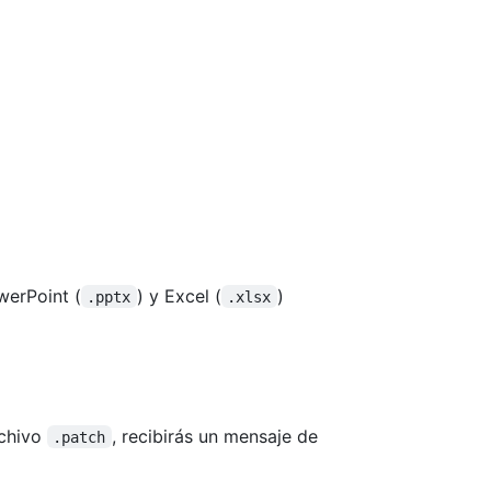
werPoint (
) y Excel (
)
.pptx
.xlsx
rchivo
, recibirás un mensaje de
.patch