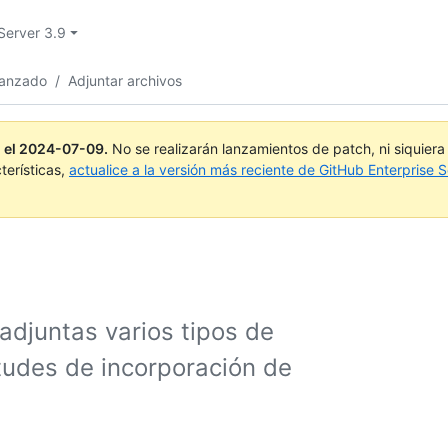
Server 3.9
vanzado
/
Adjuntar archivos
 el
2024-07-09
.
No se realizarán lanzamientos de patch, ni siquier
terísticas,
actualice a la versión más reciente de GitHub Enterprise S
 adjuntas varios tipos de
itudes de incorporación de