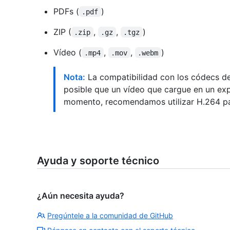
PDFs (
)
.pdf
ZIP (
,
,
)
.zip
.gz
.tgz
Vídeo (
,
,
)
.mp4
.mov
.webm
Nota:
La compatibilidad con los códecs de
posible que un vídeo que cargue en un exp
momento, recomendamos utilizar H.264 pa
Ayuda y soporte técnico
¿Aún necesita ayuda?
Pregúntele a la comunidad de GitHub