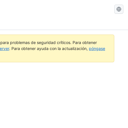
Buscar
GitHub
Docs
a para problemas de seguridad críticos. Para obtener
erver
. Para obtener ayuda con la actualización,
póngase