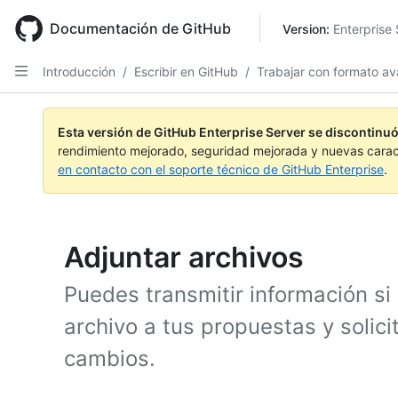
Skip
to
Documentación de GitHub
Version: 
Enterprise 
main
content
Introducción
/
Escribir en GitHub
/
Trabajar con formato a
Esta versión de GitHub Enterprise Server se discontinuó
rendimiento mejorado, seguridad mejorada y nuevas carac
en contacto con el soporte técnico de GitHub Enterprise
.
Adjuntar archivos
Puedes transmitir información si
archivo a tus propuestas y solic
cambios.