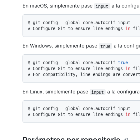
En macOS, simplemente pase
a la configu
input
$ 
git config --global core.autocrlf input
# 
Configure Git to ensure line endings 
in
 fi
En Windows, simplemente pase
a la config
true
$ 
git config --global core.autocrlf 
true
# 
Configure Git to ensure line endings 
in
 fi
# 
For compatibility, line endings are conver
En Linux, simplemente pase
a la configura
input
$ 
git config --global core.autocrlf input
# 
Configure Git to ensure line endings 
in
 fi
Parámetros por repositorio