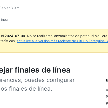
Server 3.9
 línea
 el
2024-07-09
.
No se realizarán lanzamientos de patch, ni siquier
terísticas,
actualice a la versión más reciente de GitHub Enterprise S
jar finales de línea
erencias, puedes configurar
E
os finales de línea.
A
P
P