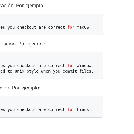
ración. Por ejemplo:
les you checkout are correct 
for
 macOS
uración. Por ejemplo:
les you checkout are correct 
for
 Windows.
ted to Unix style when you commit files.
ción. Por ejemplo:
les you checkout are correct 
for
 Linux