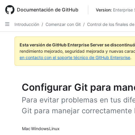
Skip
to
Documentación de GitHub
Version: 
Enterprise 
main
content
Introducción
/
Comenzar con Git
/
Control de los finales de
Esta versión de GitHub Enterprise Server se discontinuó
rendimiento mejorado, seguridad mejorada y nuevas carac
en contacto con el soporte técnico de GitHub Enterprise
.
Configurar Git para mane
Para evitar problemas en tus dif
Git para manejar correctamente l
Platform navigation
Mac
Windows
Linux