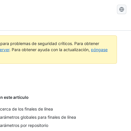
Buscar
GitHub
Docs
a para problemas de seguridad críticos. Para obtener
erver
. Para obtener ayuda con la actualización,
póngase
n este artículo
cerca de los finales de línea
arámetros globales para finales de línea
arámetros por repositorio