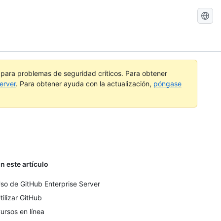
Buscar
GitHub
Docs
a para problemas de seguridad críticos. Para obtener
erver
. Para obtener ayuda con la actualización,
póngase
n este artículo
so de GitHub Enterprise Server
tilizar GitHub
ursos en línea