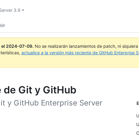
Server 3.9
aje
 el
2024-07-09
.
No se realizarán lanzamientos de patch, ni siquier
terísticas,
actualice a la versión más reciente de GitHub Enterprise S
 de Git y GitHub
it y GitHub Enterprise Server
E
U
U
C