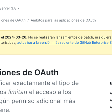
Server 3.8
ciones de OAuth
/
Ámbitos para las aplicaciones de OAuth
 el
2024-03-26
.
No se realizarán lanzamientos de patch, ni siquier
terísticas,
actualice a la versión más reciente de GitHub Enterprise S
ciones de OAuth
icar exactamente el tipo de
E
tos
limitan
el acceso a los
Á
gún permiso adicional más
A
A
ene.