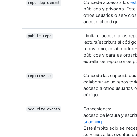
Concede acceso a los
es
repo_deployment
públicos y privados. Este
otros usuarios o servicio
acceso al código.
Limita el acceso a los rep
public_repo
lectura/escritura al códi
repositorio, colaboradore
públicos y para las organ
estrella los repositorios p
Concede las capacidades 
repo:invite
colaborar en un repositor
acceso a otros usuarios o 
código.
Concesiones:
security_events
acceso de lectura y escri
scanning
Este ámbito solo se neces
servicios a los eventos d