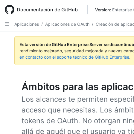
Skip
to
Documentación de GitHub
Version: 
Enterprise 
main
content
Aplicaciones
/
Aplicaciones de OAuth
/
Creación de aplica
Esta versión de GitHub Enterprise Server se discontinuó
rendimiento mejorado, seguridad mejorada y nuevas carac
en contacto con el soporte técnico de GitHub Enterprise
.
Ámbitos para las aplica
Los alcances te permiten especif
acceso que necesitas. Los ámbi
tokens de OAuth. No otorgan nin
allá de aquél que el usuario ya ti