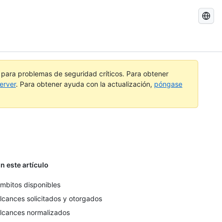
Buscar
GitHub
Docs
a para problemas de seguridad críticos. Para obtener
erver
. Para obtener ayuda con la actualización,
póngase
n este artículo
mbitos disponibles
lcances solicitados y otorgados
lcances normalizados