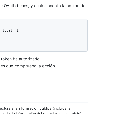
e OAuth tienes, y cuáles acepta la acción de
"
ertocat -I
 token ha autorizado.
es que comprueba la acción.
tura a la información pública (incluida la
suario, la información del repositorio y los gists)