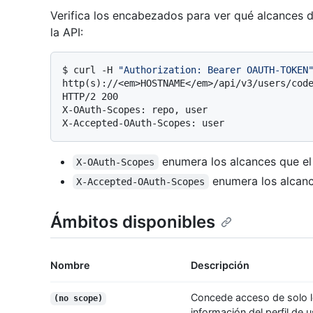
Verifica los encabezados para ver qué alcances d
la API:
$ 
curl -H 
"Authorization: Bearer OAUTH-TOKEN
http(s)://<em>HOSTNAME</em>/api/v3/users/cod
HTTP/2 200

X-OAuth-Scopes: repo, user

enumera los alcances que el
X-OAuth-Scopes
enumera los alcanc
X-Accepted-OAuth-Scopes
Ámbitos disponibles
Nombre
Descripción
Concede acceso de solo lec
(no scope)
información del perfil de u