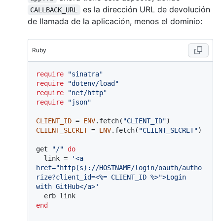
es la dirección URL de devolución
CALLBACK_URL
de llamada de la aplicación, menos el dominio:
Ruby
require
"sinatra"
require
"dotenv/load"
require
"net/http"
require
"json"
CLIENT_ID
 = 
ENV
.fetch(
"CLIENT_ID"
CLIENT_SECRET
 = 
ENV
.fetch(
"CLIENT_SECRET"
)

get 
"/"
do
  link = 
'<a 
href="http(s)://HOSTNAME/login/oauth/autho
rize?client_id=<%= CLIENT_ID %>">Login 
with GitHub</a>'
end