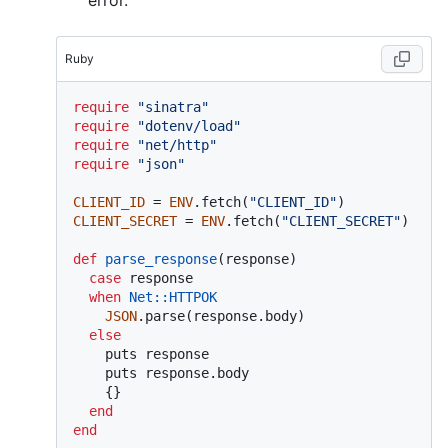
Ruby
require
"sinatra"
require
"dotenv/load"
require
"net/http"
require
"json"
CLIENT_ID
 = 
ENV
.fetch(
"CLIENT_ID"
CLIENT_SECRET
 = 
ENV
.fetch(
"CLIENT_SECRET"
)

def
parse_response
(
response
)

case
 response

when
Net
:
:HTTPOK
JSON
.parse(response.body)

else
    puts response

    puts response.body

    {}

end
end