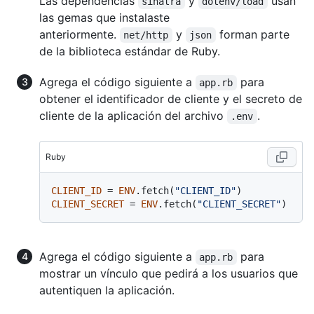
Las dependencias
y
usan
sinatra
dotenv/load
las gemas que instalaste
anteriormente.
y
forman parte
net/http
json
de la biblioteca estándar de Ruby.
Agrega el código siguiente a
para
app.rb
obtener el identificador de cliente y el secreto de
cliente de la aplicación del archivo
.
.env
Ruby
CLIENT_ID
 = 
ENV
.fetch(
"CLIENT_ID"
CLIENT_SECRET
 = 
ENV
.fetch(
"CLIENT_SECRET"
Agrega el código siguiente a
para
app.rb
mostrar un vínculo que pedirá a los usuarios que
autentiquen la aplicación.