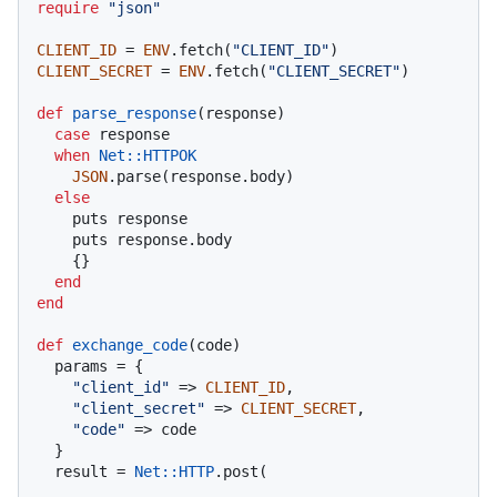
require
"json"
CLIENT_ID
 = 
ENV
.fetch(
"CLIENT_ID"
CLIENT_SECRET
 = 
ENV
.fetch(
"CLIENT_SECRET"
)

def
parse_response
(
response
)

case
 response

when
Net
:
:HTTPOK
JSON
.parse(response.body)

else
    puts response

    puts response.body

    {}

end
end
def
exchange_code
(
code
)

  params = {

"client_id"
 => 
CLIENT_ID
,

"client_secret"
 => 
CLIENT_SECRET
,

"code"
 => code

  }

  result = 
Net
:
:HTTP
.post(
