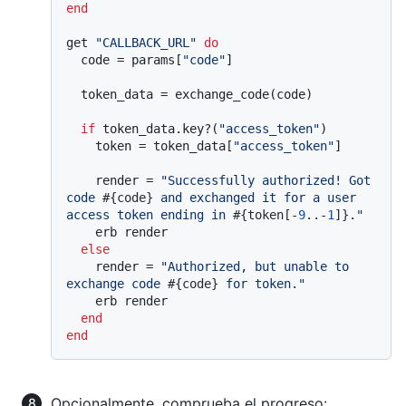
end
get 
"CALLBACK_URL"
do
  code = params[
"code"
]

  token_data = exchange_code(code)

if
 token_data.key?(
"access_token"
)

    token = token_data[
"access_token"
]

    render = 
"Successfully authorized! Got 
code 
#{code}
 and exchanged it for a user 
access token ending in 
#{token[-
9
..-
1
]}
."
    erb render

else
    render = 
"Authorized, but unable to 
exchange code 
#{code}
 for token."
    erb render

end
end
Opcionalmente, comprueba el progreso: