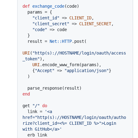
def
exchange_code
(
code
)

  params = {

"client_id"
 => 
CLIENT_ID
,

"client_secret"
 => 
CLIENT_SECRET
,

"code"
 => code

  }

  result = 
Net
:
:HTTP
.post(

URI
(
"http(s)://HOSTNAME/login/oauth/access
_token"
),

URI
.encode_www_form(params),

    {
"Accept"
 => 
"application/json"
}

  )

end
get 
"/"
do
  link = 
'<a 
href="http(s)://HOSTNAME/login/oauth/autho
rize?client_id=<%= CLIENT_ID %>">Login 
with GitHub</a>'