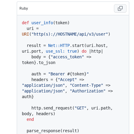
Ruby
def
user_info
(
token
)

  uri = 
URI
(
"http(s)://HOSTNAME/api/v3/user"
)

  result = 
Net
:
:HTTP
.start(uri.host, 
uri.port, 
use_ssl:
true
) 
do
 |
http
|

    body = {
"access_token"
 => 
token}.to_json

    auth = 
"Bearer 
#{token}
"
    headers = {
"Accept"
 => 
"application/json"
, 
"Content-Type"
 => 
"application/json"
, 
"Authorization"
 => 
auth}

    http.send_request(
"GET"
, uri.path, 
body, headers)

end