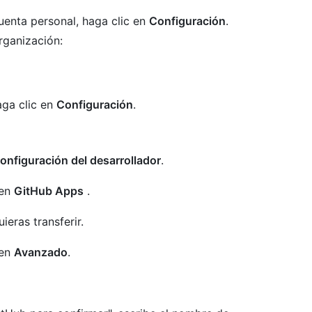
uenta personal, haga clic en
Configuración
.
rganización:
aga clic en
Configuración
.
nfiguración del desarrollador
.
 en
GitHub Apps
.
eras transferir.
 en
Avanzado
.