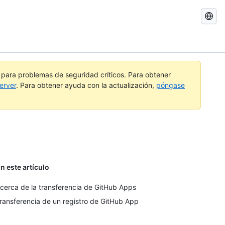
Buscar
GitHub
Docs
a para problemas de seguridad críticos. Para obtener
erver
. Para obtener ayuda con la actualización,
póngase
n este artículo
cerca de la transferencia de GitHub Apps
ransferencia de un registro de GitHub App