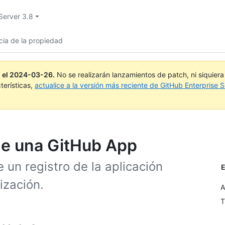
Server 3.8
cia de la propiedad
 el
2024-03-26
.
No se realizarán lanzamientos de patch, ni siquier
terísticas,
actualice a la versión más reciente de GitHub Enterprise S
 de una GitHub App
 un registro de la aplicación
E
ización.
A
T