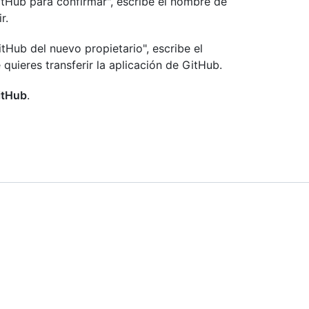
itHub para confirmar", escribe el nombre de
r.
Hub del nuevo propietario", escribe el
quieres transferir la aplicación de GitHub.
GitHub
.