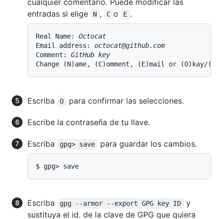
cualquier comentario. Puede modificar las
entradas si elige
,
o
.
N
C
E
Real Name: 
Octocat
Email address: 
octocat@github.com
Comment: 
GitHub key
Change (N)ame, (C)omment, (E)mail or (O)kay/(Q
Escriba
para confirmar las selecciones.
O
Escribe la contraseña de tu llave.
Escriba
para guardar los cambios.
gpg> save
$ gpg> save
Escriba
y
gpg --armor --export GPG key ID
sustituya el id. de la clave de GPG que quiera