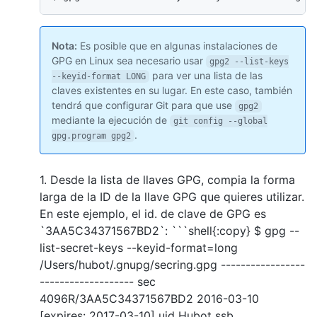
Nota:
Es posible que en algunas instalaciones de
GPG en Linux sea necesario usar
gpg2 --list-keys
para ver una lista de las
--keyid-format LONG
claves existentes en su lugar. En este caso, también
tendrá que configurar Git para que use
gpg2
mediante la ejecución de
git config --global
.
gpg.program gpg2
1. Desde la lista de llaves GPG, compia la forma
larga de la ID de la llave GPG que quieres utilizar.
En este ejemplo, el id. de clave de GPG es
`3AA5C34371567BD2`: ```shell{:copy} $ gpg --
list-secret-keys --keyid-format=long
/Users/hubot/.gnupg/secring.gpg -----------------
------------------- sec
4096R/3AA5C34371567BD2 2016-03-10
[expires: 2017-03-10] uid Hubot
ssb