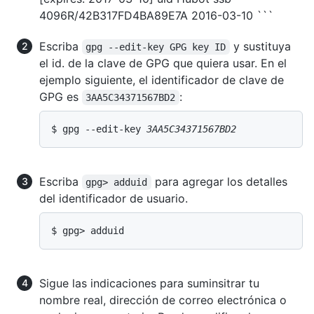
4096R/42B317FD4BA89E7A 2016-03-10 ```
Escriba
y sustituya
gpg --edit-key GPG key ID
el id. de la clave de GPG que quiera usar. En el
ejemplo siguiente, el identificador de clave de
GPG es
:
3AA5C34371567BD2
$ gpg --edit-key 
3AA5C34371567BD2
Escriba
para agregar los detalles
gpg> adduid
del identificador de usuario.
$ gpg> adduid
Sigue las indicaciones para suminsitrar tu
nombre real, dirección de correo electrónica o