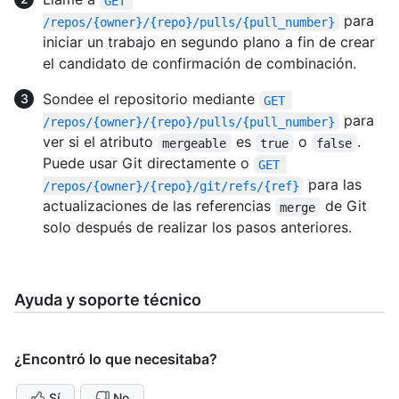
GET 
para
/repos/{owner}/{repo}/pulls/{pull_number}
iniciar un trabajo en segundo plano a fin de crear
el candidato de confirmación de combinación.
Sondee el repositorio mediante
GET 
para
/repos/{owner}/{repo}/pulls/{pull_number}
ver si el atributo
es
o
.
mergeable
true
false
Puede usar Git directamente o
GET 
para las
/repos/{owner}/{repo}/git/refs/{ref}
actualizaciones de las referencias
de Git
merge
solo después de realizar los pasos anteriores.
Ayuda y soporte técnico
¿Encontró lo que necesitaba?
Sí
No