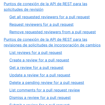
7
Puntos de conexión de la API de REST para las
7
of
,
solicitudes de revisión
7
3
,
Get all requested reviewers for a pull request
of
1
,
Request reviewers for a pull request
4
of
2
,
Remove requested reviewers from a pull request
3
of
3
Puntos de conexión de la API de REST para las
3
of
,
revisiones de solicitudes de incorporación de cambios
3
4
,
List reviews for a pull request
of
1
,
Create a review for a pull request
4
of
2
,
Get a review for a pull request
8
of
3
,
Update a review for a pull request
8
of
4
,
Delete a pending review for a pull request
8
of
5
,
List comments for a pull request review
8
of
6
,
Dismiss a review for a pull request
8
of
7
,