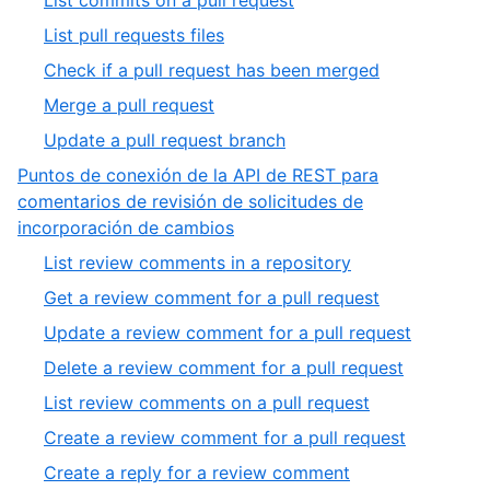
List commits on a pull request
9
of
5
,
List pull requests files
9
of
6
,
Check if a pull request has been merged
9
of
7
,
Merge a pull request
9
of
8
,
Update a pull request branch
9
of
9
Puntos de conexión de la API de REST para
9
of
comentarios de revisión de solicitudes de
9
,
incorporación de cambios
2
,
List review comments in a repository
of
1
,
Get a review comment for a pull request
4
of
2
,
Update a review comment for a pull request
7
of
3
,
Delete a review comment for a pull request
7
of
4
,
List review comments on a pull request
7
of
5
,
Create a review comment for a pull request
7
of
6
,
Create a reply for a review comment
7
of