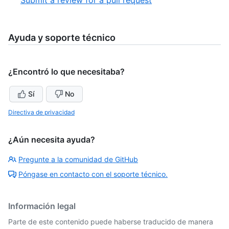
Submit a review for a pull request
8
of
8
8
of
8
Ayuda y soporte técnico
¿Encontró lo que necesitaba?
Sí
No
Directiva de privacidad
¿Aún necesita ayuda?
Pregunte a la comunidad de GitHub
Póngase en contacto con el soporte técnico.
Información legal
Parte de este contenido puede haberse traducido de manera