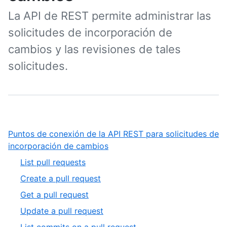
La API de REST permite administrar las
solicitudes de incorporación de
cambios y las revisiones de tales
solicitudes.
Puntos de conexión de la API REST para solicitudes de
,
incorporación de cambios
1
,
List pull requests
of
1
,
Create a pull request
4
of
2
,
Get a pull request
9
of
3
,
Update a pull request
9
of
4
,