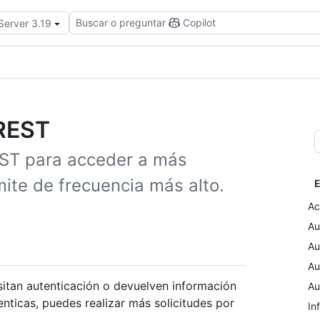
Buscar o preguntar
Copilot
Server 3.19
 REST
EST para acceder a más
mite de frecuencia más alto.
E
Ac
Au
Au
Au
itan autenticación o devuelven información
Au
enticas, puedes realizar más solicitudes por
In