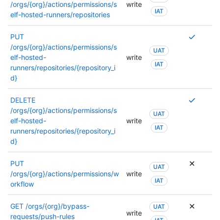
/orgs/{org}/actions/permissions/s
write
la
sobre
IAT
elf-hosted-runners/repositories
docume
los
de
permiso
Se
PUT
este
consult
requier
/orgs/{org}/actions/permissions/s
punto
UAT
la
varios
elf-hosted-
write
de
docume
IAT
permis
runners/repositories/{repository_i
conexió
de
o
d}
este
se
punto
puede
Se
DELETE
de
usar
requier
/orgs/{org}/actions/permissions/s
conexió
UAT
otro
varios
elf-hosted-
write
IAT
permiso
permis
runners/repositories/{repository_i
Para
o
d}
obtene
se
más
puede
PUT
UAT
informa
usar
/orgs/{org}/actions/permissions/w
write
sobre
IAT
otro
orkflow
los
permiso
permiso
Para
GET
/orgs/{org}/bypass-
UAT
consult
write
obtene
requests/push-rules