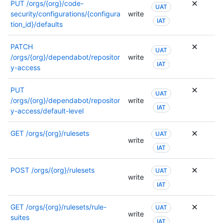
PUT
/orgs/{org}/code-
UAT
security/configurations/{configura
write
IAT
tion_id}/defaults
PATCH
UAT
/orgs/{org}/dependabot/repositor
write
IAT
y-access
PUT
UAT
/orgs/{org}/dependabot/repositor
write
IAT
y-access/default-level
GET
/orgs/{org}/rulesets
UAT
write
IAT
POST
/orgs/{org}/rulesets
UAT
write
IAT
GET
/orgs/{org}/rulesets/rule-
UAT
write
suites
IAT