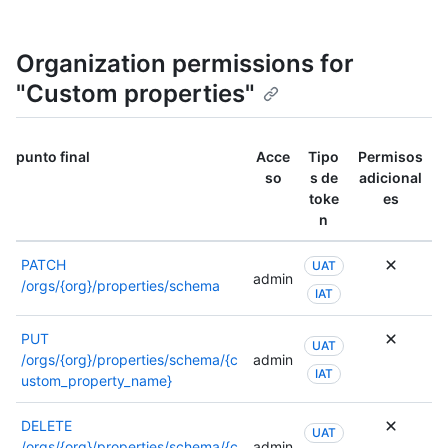
Organization permissions for
"Custom properties"
punto final
Acce
Tipo
Permisos
so
s de
adicional
toke
es
n
PATCH
UAT
admin
/orgs/{org}/properties/schema
IAT
PUT
UAT
/orgs/{org}/properties/schema/{c
admin
IAT
ustom_property_name}
DELETE
UAT
/orgs/{org}/properties/schema/{c
admin