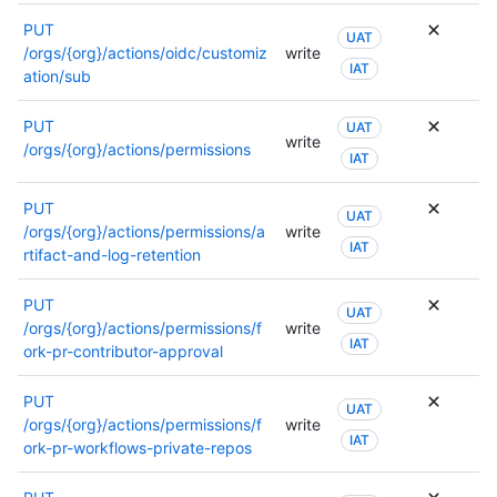
de
PUT
UAT
conexió
/orgs/{org}/actions/oidc/customiz
write
IAT
ation/sub
PUT
UAT
write
/orgs/{org}/actions/permissions
IAT
PUT
UAT
/orgs/{org}/actions/permissions/a
write
IAT
rtifact-and-log-retention
PUT
UAT
/orgs/{org}/actions/permissions/f
write
IAT
ork-pr-contributor-approval
PUT
UAT
/orgs/{org}/actions/permissions/f
write
IAT
ork-pr-workflows-private-repos