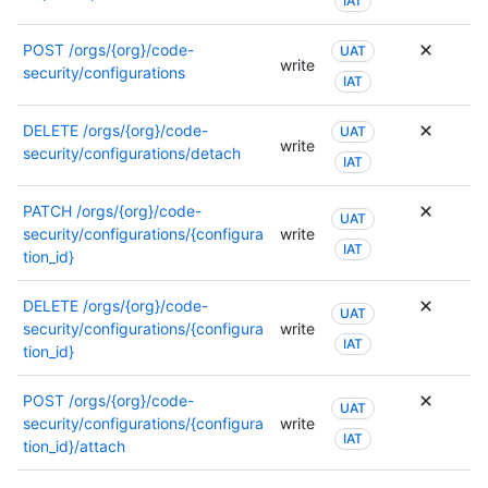
IAT
la
más
docume
informa
POST
/orgs/{org}/code-
de
UAT
sobre
write
security/configurations
este
los
IAT
punto
permiso
de
consult
DELETE
/orgs/{org}/code-
UAT
conexió
la
write
security/configurations/detach
IAT
docume
de
PATCH
/orgs/{org}/code-
este
UAT
security/configurations/{configura
write
punto
IAT
tion_id}
de
conexió
DELETE
/orgs/{org}/code-
UAT
security/configurations/{configura
write
IAT
tion_id}
POST
/orgs/{org}/code-
UAT
security/configurations/{configura
write
IAT
tion_id}/attach