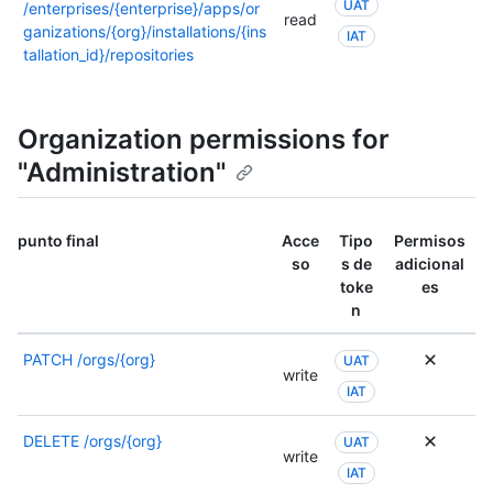
Para
UAT
requier
/enterprises/{enterprise}/apps/or
de
read
obtene
varios
ganizations/{org}/installations/{ins
IAT
este
más
permis
tallation_id}/repositories
punto
informa
o
de
sobre
se
conexió
los
puede
Organization permissions for
permiso
usar
consult
"Administration"
otro
la
permiso
docume
Para
de
obtene
punto final
Acce
Tipo
Permisos
este
más
so
s de
adicional
punto
informa
toke
es
de
sobre
n
conexió
los
permiso
PATCH
/orgs/{org}
UAT
write
consult
IAT
la
docume
DELETE
/orgs/{org}
UAT
de
write
este
IAT
punto