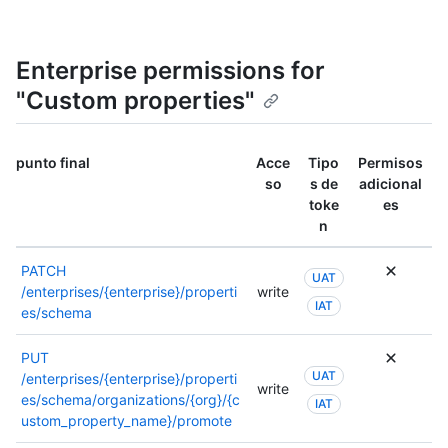
Enterprise permissions for
"Custom properties"
punto final
Acce
Tipo
Permisos
so
s de
adicional
toke
es
n
PATCH
UAT
/enterprises/{enterprise}/properti
write
IAT
es/schema
PUT
UAT
/enterprises/{enterprise}/properti
write
es/schema/organizations/{org}/{c
IAT
ustom_property_name}/promote