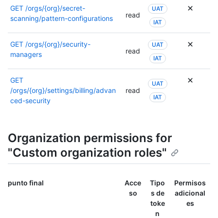
sobre
permis
la
GET
/orgs/{org}/secret-
UAT
los
o
read
docume
scanning/pattern-configurations
permiso
IAT
se
de
consult
puede
este
la
usar
GET
/orgs/{org}/security-
UAT
punto
read
docume
otro
managers
de
IAT
de
permiso
conexió
este
Para
GET
punto
UAT
obtene
/orgs/{org}/settings/billing/advan
read
de
más
IAT
ced-security
conexió
informa
sobre
los
Organization permissions for
permiso
consult
"Custom organization roles"
la
docume
de
punto final
Acce
Tipo
Permisos
este
so
s de
adicional
punto
toke
es
de
n
conexió