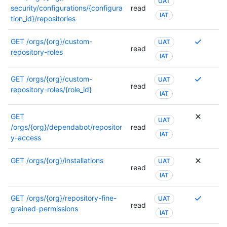
UAT
security/configurations/{configura
read
IAT
tion_id}/repositories
Se
GET
/orgs/{org}/custom-
UAT
read
requier
repository-roles
IAT
varios
permis
Se
GET
/orgs/{org}/custom-
UAT
o
read
requier
repository-roles/{role_id}
IAT
se
varios
puede
permis
usar
GET
UAT
o
otro
/orgs/{org}/dependabot/repositor
read
se
IAT
permiso
y-access
puede
Para
usar
obtene
GET
/orgs/{org}/installations
UAT
otro
read
más
permiso
IAT
informa
Para
sobre
obtene
Se
GET
/orgs/{org}/repository-fine-
UAT
los
read
más
requier
grained-permissions
permiso
IAT
informa
varios
consult