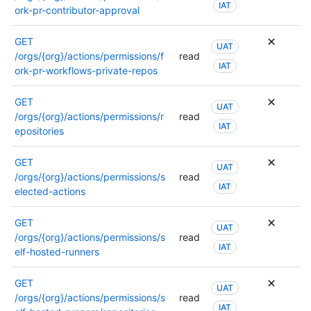
IAT
ork-pr-contributor-approval
GET
UAT
/orgs/{org}/actions/permissions/f
read
IAT
ork-pr-workflows-private-repos
GET
UAT
/orgs/{org}/actions/permissions/r
read
IAT
epositories
GET
UAT
/orgs/{org}/actions/permissions/s
read
IAT
elected-actions
GET
UAT
/orgs/{org}/actions/permissions/s
read
IAT
elf-hosted-runners
GET
UAT
/orgs/{org}/actions/permissions/s
read
IAT