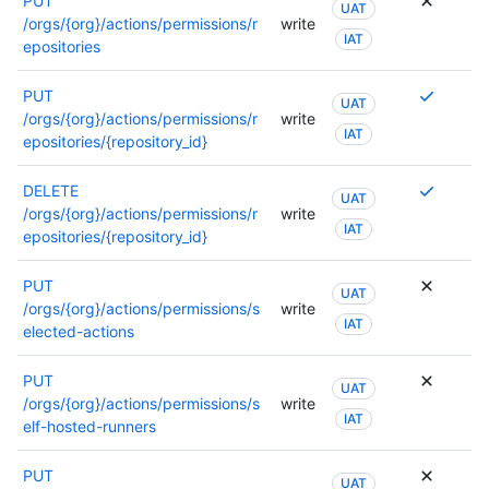
PUT
UAT
/orgs/{org}/actions/permissions/r
write
IAT
epositories
Se
PUT
UAT
requier
/orgs/{org}/actions/permissions/r
write
IAT
varios
epositories/{repository_id}
permis
o
Se
DELETE
UAT
se
requier
/orgs/{org}/actions/permissions/r
write
IAT
puede
varios
epositories/{repository_id}
usar
permis
otro
o
PUT
UAT
permiso
se
/orgs/{org}/actions/permissions/s
write
Para
IAT
puede
elected-actions
obtene
usar
más
otro
PUT
UAT
informa
permiso
/orgs/{org}/actions/permissions/s
write
sobre
Para
IAT
elf-hosted-runners
los
obtene
permiso
más
PUT
UAT
consult
informa