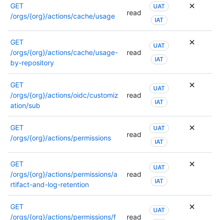
o
GET
UAT
read
se
/orgs/{org}/actions/cache/usage
IAT
puede
usar
GET
otro
UAT
/orgs/{org}/actions/cache/usage-
read
permiso
IAT
by-repository
Para
obtene
GET
más
UAT
/orgs/{org}/actions/oidc/customiz
read
informa
IAT
ation/sub
sobre
los
GET
permiso
UAT
read
/orgs/{org}/actions/permissions
consult
IAT
la
docume
GET
UAT
de
/orgs/{org}/actions/permissions/a
read
este
IAT
rtifact-and-log-retention
punto
de
GET
conexió
UAT
/orgs/{org}/actions/permissions/f
read