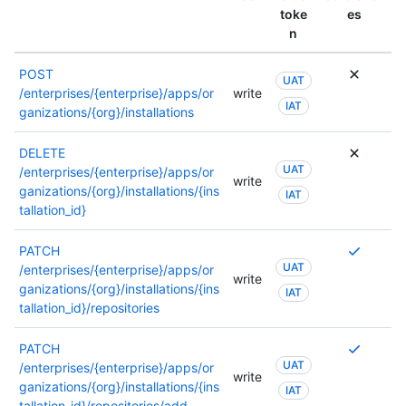
docume
sobre
toke
es
de
los
n
este
permiso
punto
consult
POST
de
la
UAT
/enterprises/{enterprise}/apps/or
write
conexió
docume
IAT
ganizations/{org}/installations
de
este
DELETE
punto
UAT
/enterprises/{enterprise}/apps/or
de
write
ganizations/{org}/installations/{ins
conexió
IAT
tallation_id}
Se
PATCH
UAT
requier
/enterprises/{enterprise}/apps/or
write
varios
ganizations/{org}/installations/{ins
IAT
permis
tallation_id}/repositories
o
se
Se
PATCH
puede
UAT
requier
/enterprises/{enterprise}/apps/or
write
usar
varios
ganizations/{org}/installations/{ins
IAT
otro
permis
tallation_id}/repositories/add