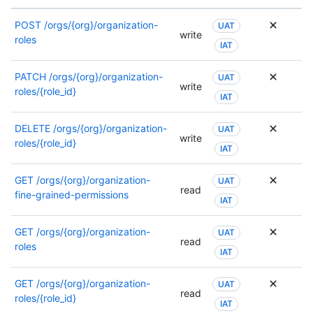
POST
/orgs/{org}/organization-
UAT
write
roles
IAT
PATCH
/orgs/{org}/organization-
UAT
write
roles/{role_id}
IAT
DELETE
/orgs/{org}/organization-
UAT
write
roles/{role_id}
IAT
GET
/orgs/{org}/organization-
UAT
read
fine-grained-permissions
IAT
GET
/orgs/{org}/organization-
UAT
read
roles
IAT
GET
/orgs/{org}/organization-
UAT
read
roles/{role_id}
IAT