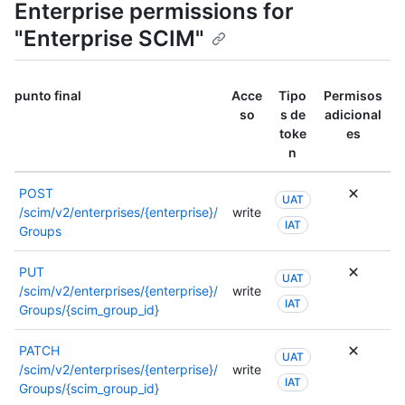
Enterprise permissions for
"Enterprise SCIM"
punto final
Acce
Tipo
Permisos
so
s de
adicional
toke
es
n
POST
UAT
/scim/v2/enterprises/{enterprise}/
write
IAT
Groups
PUT
UAT
/scim/v2/enterprises/{enterprise}/
write
IAT
Groups/{scim_group_id}
PATCH
UAT
/scim/v2/enterprises/{enterprise}/
write
IAT
Groups/{scim_group_id}