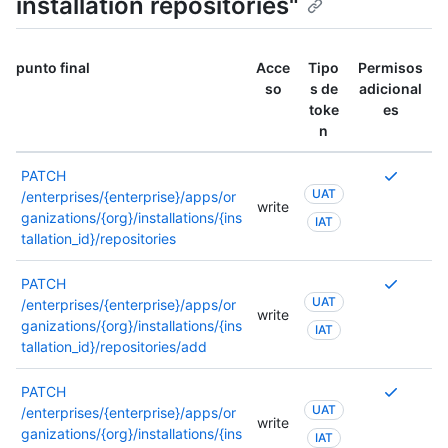
installation repositories"
punto final
Acce
Tipo
Permisos
so
s de
adicional
toke
es
n
Se
PATCH
UAT
requier
/enterprises/{enterprise}/apps/or
write
varios
ganizations/{org}/installations/{ins
IAT
permis
tallation_id}/repositories
o
se
Se
PATCH
puede
UAT
requier
/enterprises/{enterprise}/apps/or
write
usar
varios
ganizations/{org}/installations/{ins
IAT
otro
permis
tallation_id}/repositories/add
permiso
o
Para
se
Se
PATCH
obtene
puede
UAT
requier
/enterprises/{enterprise}/apps/or
write
más
usar
varios
ganizations/{org}/installations/{ins
IAT
informa