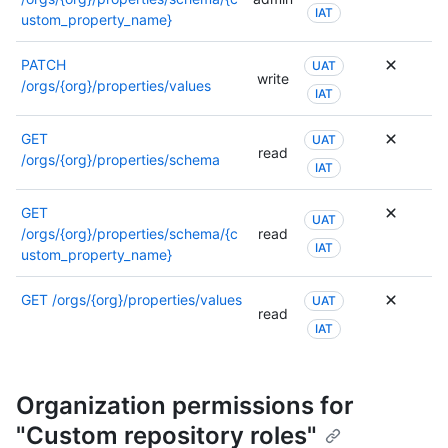
IAT
ustom_property_name}
PATCH
UAT
write
/orgs/{org}/properties/values
IAT
GET
UAT
read
/orgs/{org}/properties/schema
IAT
GET
UAT
/orgs/{org}/properties/schema/{c
read
IAT
ustom_property_name}
GET
/orgs/{org}/properties/values
UAT
read
IAT
Organization permissions for
"Custom repository roles"