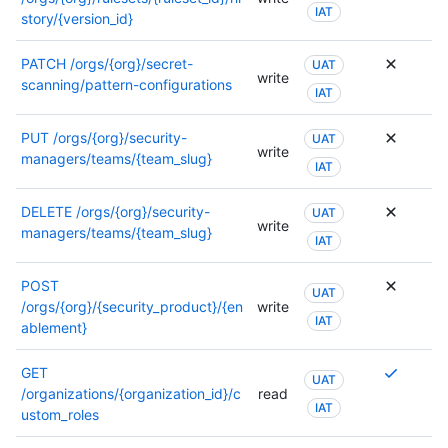
IAT
story/{version_id}
PATCH
/orgs/{org}/secret-
UAT
write
scanning/pattern-configurations
IAT
PUT
/orgs/{org}/security-
UAT
write
managers/teams/{team_slug}
IAT
DELETE
/orgs/{org}/security-
UAT
write
managers/teams/{team_slug}
IAT
POST
UAT
/orgs/{org}/{security_product}/{en
write
IAT
ablement}
Se
GET
UAT
requier
/organizations/{organization_id}/c
read
IAT
varios
ustom_roles
permis