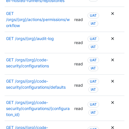
elf-hosted-runners/repositories
GET
UAT
/orgs/{org}/actions/permissions/w
read
IAT
orkflow
GET
/orgs/{org}/audit-log
UAT
read
IAT
GET
/orgs/{org}/code-
UAT
read
security/configurations
IAT
GET
/orgs/{org}/code-
UAT
read
security/configurations/defaults
IAT
GET
/orgs/{org}/code-
UAT
security/configurations/{configura
read
IAT
tion_id}
GET
/orgs/{org}/code-