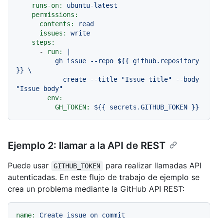
runs-on:
ubuntu-latest
permissions:
contents:
read
issues:
write
steps:
-
run:
|

          gh issue --repo ${{ github.repository 
}} \

            create --title "Issue title" --body 
env:
GH_TOKEN:
${{
secrets.GITHUB_TOKEN
}}
Ejemplo 2: llamar a la API de REST
Puede usar
para realizar llamadas API
GITHUB_TOKEN
autenticadas. En este flujo de trabajo de ejemplo se
crea un problema mediante la GitHub API REST:
name:
Create
issue
on
commit