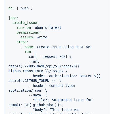
on:
 [ 
push
 ]

jobs:
create_issue:
runs-on:
ubuntu-latest
permissions:
issues:
write
steps:
-
name:
Create
issue
using
REST
API
run:
|

          curl --request POST \

          --url 
http(s)://HOSTNAME/api/v3/repos/${{ 
github.repository }}/issues \

          --header 'authorization: Bearer ${{ 
secrets.GITHUB_TOKEN }}' \

          --header 'content-type: 
application/json' \

          --data '{

            "title": "Automated issue for 
commit: ${{ github.sha }}",

            "body": "This issue was 