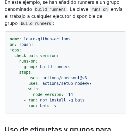
En este ejemplo, se han añadido runners a un grupo
denominado
. La clave
envía
build-runners
runs-on
el trabajo a cualquier ejecutor disponible del
grupo
:
build-runners
name:
learn-github-actions
on:
 [
push
jobs:
check-bats-version:
runs-on:
group:
build-runners
steps:
-
uses:
actions/checkout@v6
-
uses:
actions/setup-node@v7
with:
node-version:
'14'
-
run:
npm
install
-g
bats
-
run:
bats
-v
Uso de etiquetas y grupos para