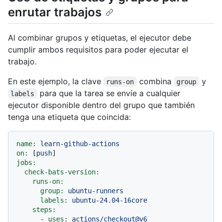
enrutar trabajos
Al combinar grupos y etiquetas, el ejecutor debe
cumplir ambos requisitos para poder ejecutar el
trabajo.
En este ejemplo, la clave
combina
y
runs-on
group
para que la tarea se envíe a cualquier
labels
ejecutor disponible dentro del grupo que también
tenga una etiqueta que coincida:
name:
learn-github-actions
on:
 [
push
jobs:
check-bats-version:
runs-on:
group:
ubuntu-runners
labels:
ubuntu-24.04-16core
steps:
-
uses:
actions/checkout@v6