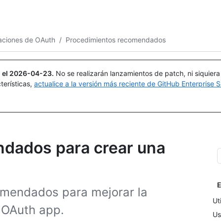
Buscar o preguntar
Copilot
caciones de OAuth
/
Procedimientos recomendados
 el
2026-04-23
.
No se realizarán lanzamientos de patch, ni siquier
terísticas,
actualice a la versión más reciente de GitHub Enterprise S
dados para crear una
E
omendados para mejorar la
Ut
u OAuth app.
Us