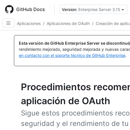
Skip
to
GitHub Docs
Version:
Enterprise Server 3.15
main
content
Aplicaciones
/
Aplicaciones de OAuth
/
Creación de apli
Esta versión de GitHub Enterprise Server se discontinuó
rendimiento mejorado, seguridad mejorada y nuevas carac
en contacto con el soporte técnico de GitHub Enterprise
.
Procedimientos recomen
aplicación de OAuth
Sigue estos procedimientos rec
seguridad y el rendimiento de t