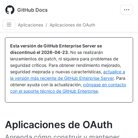
Skip
to
GitHub Docs
main
content
Aplicaciones
/
Aplicaciones de OAuth
Esta versión de GitHub Enterprise Server se
discontinuó el
2026-04-23
.
No se realizarán
lanzamientos de patch, ni siquiera para problemas de
seguridad críticos. Para obtener rendimiento mejorado,
seguridad mejorada y nuevas características,
actualice a
la versión más reciente de GitHub Enterprise Server
. Para
obtener ayuda con la actualización,
póngase en contacto
con el soporte técnico de GitHub Enterprise
.
Aplicaciones de OAuth
Aprenda cómo construir y mantener