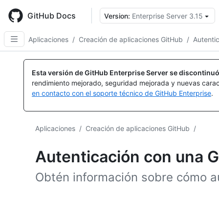
Skip
to
GitHub Docs
Version:
Enterprise Server 3.15
main
content
Aplicaciones
/
Creación de aplicaciones GitHub
/
Autenti
Esta versión de GitHub Enterprise Server se discontinuó
rendimiento mejorado, seguridad mejorada y nuevas carac
en contacto con el soporte técnico de GitHub Enterprise
.
Aplicaciones
/
Creación de aplicaciones GitHub
/
Autenticación con una 
Obtén información sobre cómo a