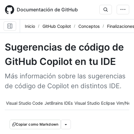
Skip
to
Documentación de GitHub
main
content
Inicio
GitHub Copilot
Conceptos
Finalizacione
Sugerencias de código de
GitHub Copilot en tu IDE
Más información sobre las sugerencias
de código de Copilot en distintos IDE.
Tool navigation
Visual Studio Code
JetBrains IDEs
Visual Studio
Eclipse
Vim/Neo
Copiar como Markdown