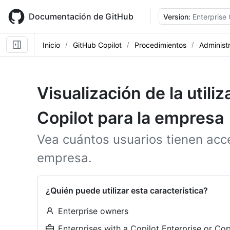
Skip
to
Documentación de GitHub
Version:
Enterprise
main
content
Inicio
GitHub Copilot
Procedimientos
Administ
Visualización de la utiliz
Copilot para la empresa
Vea cuántos usuarios tienen acc
empresa.
¿Quién puede utilizar esta característica?
Enterprise owners
Enterprises with a Copilot Enterprise or Cop