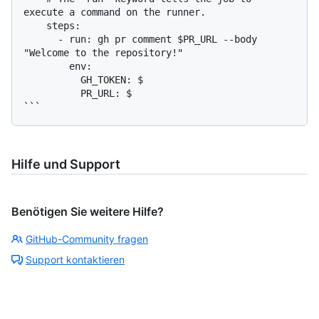
execute a command on the runner.

    steps:

      - run: gh pr comment $PR_URL --body 
"Welcome to the repository!"

        env:

          GH_TOKEN: $

          PR_URL: $

Hilfe und Support
Benötigen Sie weitere Hilfe?
GitHub-Community fragen
Support kontaktieren