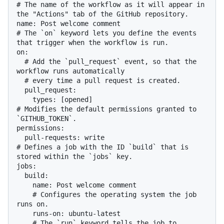
# The name of the workflow as it will appear in 
the "Actions" tab of the GitHub repository.

name: Post welcome comment

# The `on` keyword lets you define the events 
that trigger when the workflow is run.

on:

  # Add the `pull_request` event, so that the 
workflow runs automatically

  # every time a pull request is created.

  pull_request:

    types: [opened]

# Modifies the default permissions granted to 
`GITHUB_TOKEN`.

permissions:

  pull-requests: write

# Defines a job with the ID `build` that is 
stored within the `jobs` key.

jobs:

  build:

    name: Post welcome comment

    # Configures the operating system the job 
runs on.

    runs-on: ubuntu-latest

    # The `run` keyword tells the job to 