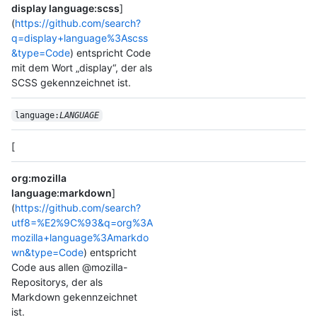
display language:scss
]
(
https://github.com/search?
q=display+language%3Ascss
&type=Code
) entspricht Code
mit dem Wort „display“, der als
SCSS gekennzeichnet ist.
language:
LANGUAGE
[
org:mozilla
language:markdown
]
(
https://github.com/search?
utf8=%E2%9C%93&q=org%3A
mozilla+language%3Amarkdo
wn&type=Code
) entspricht
Code aus allen @mozilla-
Repositorys, der als
Markdown gekennzeichnet
ist.