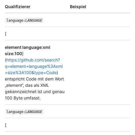
Qualifizierer
Beispiel
language:
LANGUAGE
[
element language:xml
size:100
]
(
https://github.com/search?
q=element+language%3Axml
+size%3A100&type=Code
)
entspricht Code mit dem Wort
„element“, das als XML
gekennzeichnet ist und genau
100 Byte umfasst.
language:
LANGUAGE
[