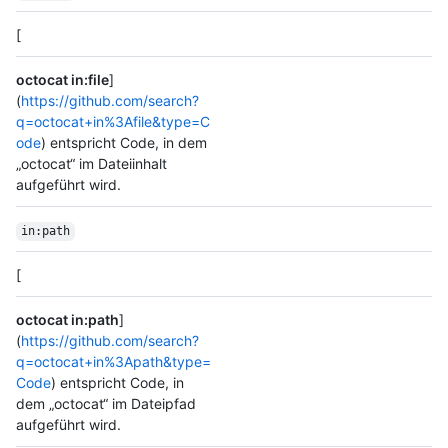
[
octocat in:file
]
(
https://github.com/search?
q=octocat+in%3Afile&type=C
ode
) entspricht Code, in dem
„octocat“ im Dateiinhalt
aufgeführt wird.
in:path
[
octocat in:path
]
(
https://github.com/search?
q=octocat+in%3Apath&type=
Code
) entspricht Code, in
dem „octocat“ im Dateipfad
aufgeführt wird.