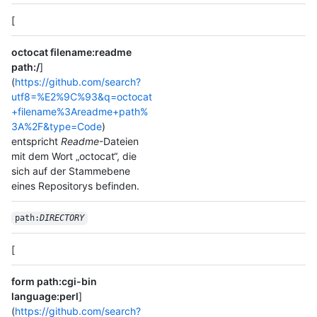
[
octocat filename:readme
path:/
]
(
https://github.com/search?
utf8=%E2%9C%93&q=octocat
+filename%3Areadme+path%
3A%2F&type=Code
)
entspricht
Readme
-Dateien
mit dem Wort „octocat“, die
sich auf der Stammebene
eines Repositorys befinden.
path:
DIRECTORY
[
form path:cgi-bin
language:perl
]
(
https://github.com/search?