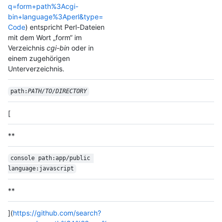
q=form+path%3Acgi-
bin+language%3Aperl&type=
Code
) entspricht Perl-Dateien
mit dem Wort „form“ im
Verzeichnis
cgi-bin
oder in
einem zugehörigen
Unterverzeichnis.
path:
PATH/TO/DIRECTORY
[
**
console path:app/public 
language:javascript
**
](
https://github.com/search?