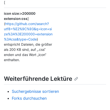
[
icon size:>200000
extension:css
]
(
https://github.com/search?
utf8=%E2%9C%93&q=icon+si
ze%3A%3E200000+extension
%3Acss&type=Code
)
entspricht Dateien, die größer
als 200 KB sind, auf „.css“
enden und das Wort „icon“
enthalten.
Weiterführende Lektüre
Suchergebnisse sortieren
Forks durchsuchen