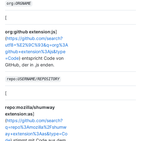
org:
ORGNAME
[
org:github extension:js
]
(
https://github.com/search?
utf8=%E2%9C%93&q=org%3A
github+extension%3Ajs&type
=Code
) entspricht Code von
GitHub, der in
.js
enden.
repo:
USERNAME/
REPOSITORY
[
repo:mozilla/shumway
extension:as
]
(
https://github.com/search?
q=repo%3Amozilla%2Fshumw
ay+extension%3Aas&type=Co
de
) stimmt mit Code aus dem