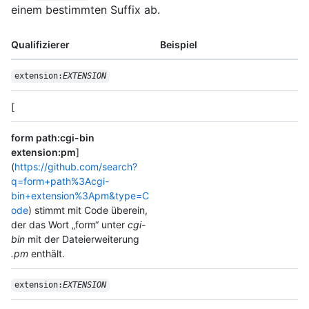
einem bestimmten Suffix ab.
Qualifizierer
Beispiel
extension:
EXTENSION
[
form path:cgi-bin
extension:pm
]
(
https://github.com/search?
q=form+path%3Acgi-
bin+extension%3Apm&type=C
ode
) stimmt mit Code überein,
der das Wort „form“ unter
cgi-
bin
mit der Dateierweiterung
.pm
enthält.
extension:
EXTENSION