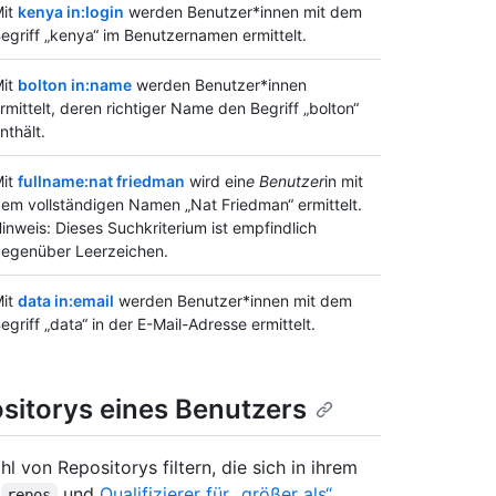
it
kenya in:login
werden Benutzer*innen mit dem
egriff „kenya“ im Benutzernamen ermittelt.
it
bolton in:name
werden Benutzer*innen
rmittelt, deren richtiger Name den Begriff „bolton“
nthält.
it
fullname:nat friedman
wird ein
e Benutzer
in mit
em vollständigen Namen „Nat Friedman“ ermittelt.
inweis: Dieses Suchkriterium ist empfindlich
egenüber Leerzeichen.
it
data in:email
werden Benutzer*innen mit dem
egriff „data“ in der E-Mail-Adresse ermittelt.
sitorys eines Benutzers
 von Repositorys filtern, die sich in ihrem
r
und
Qualifizierer für „größer als“
repos