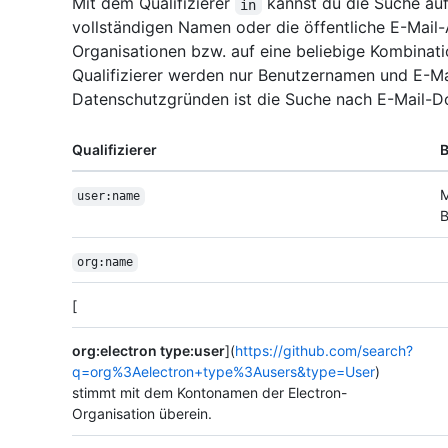
Mit dem Qualifizierer
kannst du die Suche au
in
vollständigen Namen oder die öffentliche E-Mail
Organisationen bzw. auf eine beliebige Kombinat
Qualifizierer werden nur Benutzernamen und E-Ma
Datenschutzgründen ist die Suche nach E-Mail-
Qualifizierer
B
M
user:name
B
org:name
[
org:electron type:user
](
https://github.com/search?
q=org%3Aelectron+type%3Ausers&type=User
)
stimmt mit dem Kontonamen der Electron-
Organisation überein.