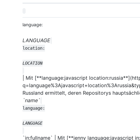
language:
LANGUAGE
| Mit [**language:javascript location:russia**](ht
q=language%3Ajavascript+location%3Arussia&typ
Russland ermittelt, deren Repositorys hauptsächl
`name`
`in:fullname` | Mit [**jenny language:javascript i