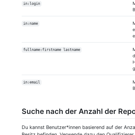
M
in:login
B
M
in:name
e
e
M
fullname:firstname lastname
d
H
g
M
in:email
B
Suche nach der Anzahl der Repo
Du kannst Benutzer*innen basierend auf der Anzahl
Besitz befinden. Verwende dazu den Qualifiziere