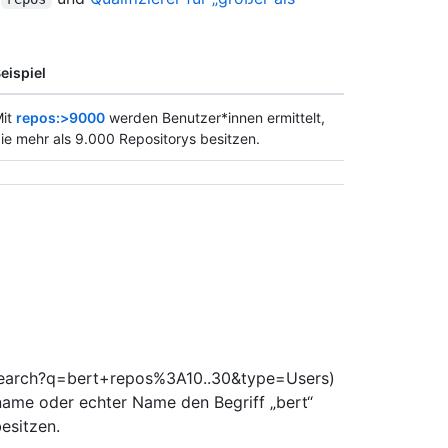
eispiel
it
repos:>9000
werden Benutzer*innen ermittelt,
ie mehr als 9.000 Repositorys besitzen.
m/search?q=bert+repos%3A10..30&type=Users)
name oder echter Name den Begriff „bert“
esitzen.