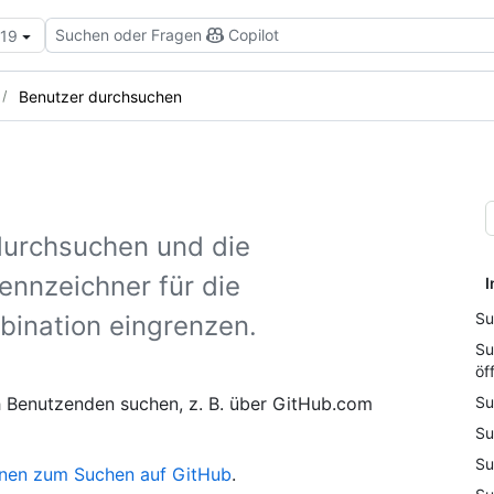
Suchen oder Fragen
Copilot
.19
Benutzer durchsuchen
durchsuchen und die
ennzeichner für die
I
Su
bination eingrenzen.
Su
öf
h Benutzenden suchen, z. B. über GitHub.com
Su
Su
Su
onen zum Suchen auf GitHub
.