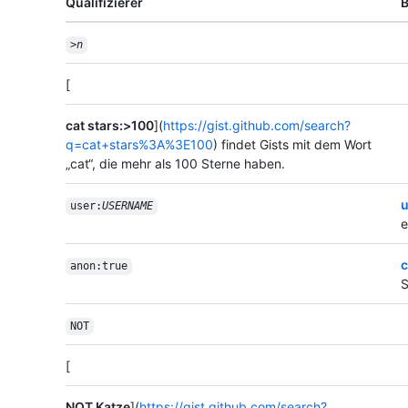
Qualifizierer
B
>
n
[
cat stars:>100
](
https://gist.github.com/search?
q=cat+stars%3A%3E100
) findet Gists mit dem Wort
„cat“, die mehr als 100 Sterne haben.
u
user:
USERNAME
e
c
anon:true
S
NOT
[
NOT Katze
](
https://gist.github.com/search?