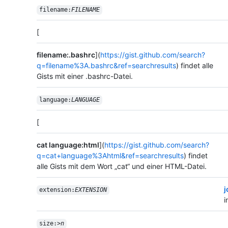
filename:
FILENAME
[
filename:.bashrc
](
https://gist.github.com/search?
q=filename%3A.bashrc&ref=searchresults
) findet alle
Gists mit einer .bashrc-Datei.
language:
LANGUAGE
[
cat language:html
](
https://gist.github.com/search?
q=cat+language%3Ahtml&ref=searchresults
) findet
alle Gists mit dem Wort „cat“ und einer HTML-Datei.
j
extension:
EXTENSION
i
size:>
n