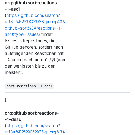
org:github sort:reactions-
-1-asc
]
(
https://github.com/search?
utf8=%E2%9C%93&q=org%3A
github+sort%3Areactions--1-
asc&type=Issues
) findet
Issues in Repositories, die
GitHub gehören, sortiert nach
aufsteigenden Reaktionen mit
„Daumen nach unten“ (👎) (von
den wenigsten bis zu den
meisten).
sort:reactions--1-desc
[
org:github sort:reactions-
-1-desc
]
(
https://github.com/search?
utf8=%E2%9C%93&q=org%3A