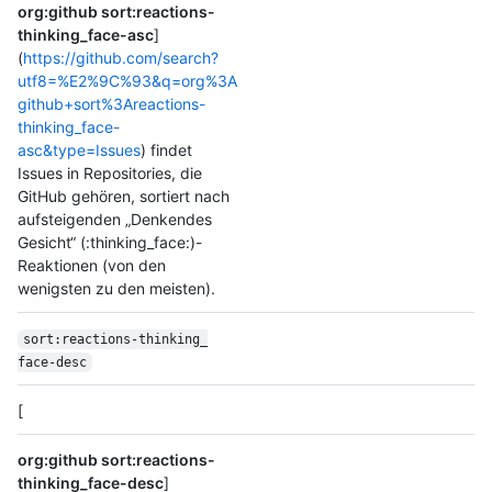
org:github sort:reactions-
thinking_face-asc
]
(
https://github.com/search?
utf8=%E2%9C%93&q=org%3A
github+sort%3Areactions-
thinking_face-
asc&type=Issues
) findet
Issues in Repositories, die
GitHub gehören, sortiert nach
aufsteigenden „Denkendes
Gesicht“ (:thinking_face:)-
Reaktionen (von den
wenigsten zu den meisten).
sort:reactions-thinking_
face-desc
[
org:github sort:reactions-
thinking_face-desc
]