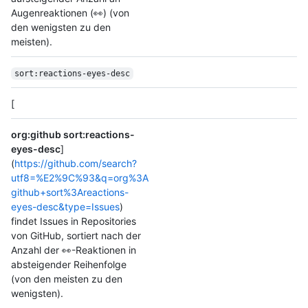
Augenreaktionen (👀) (von
den wenigsten zu den
meisten).
sort:reactions-eyes-desc
[
org:github sort:reactions-
eyes-desc
]
(
https://github.com/search?
utf8=%E2%9C%93&q=org%3A
github+sort%3Areactions-
eyes-desc&type=Issues
)
findet Issues in Repositories
von GitHub, sortiert nach der
Anzahl der 👀-Reaktionen in
absteigender Reihenfolge
(von den meisten zu den
wenigsten).