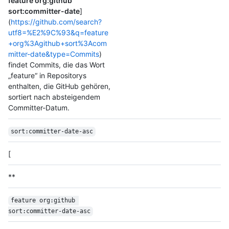
feature org:github
sort:committer-date
]
(
https://github.com/search?
utf8=%E2%9C%93&q=feature
+org%3Agithub+sort%3Acom
mitter-date&type=Commits
)
findet Commits, die das Wort
„feature“ in Repositorys
enthalten, die GitHub gehören,
sortiert nach absteigendem
Committer-Datum.
sort:committer-date-asc
[
**
feature org:github 
sort:committer-date-asc