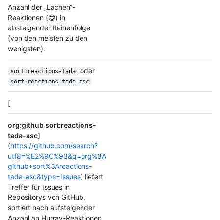
Anzahl der „Lachen“-
Reaktionen (😄) in
absteigender Reihenfolge
(von den meisten zu den
wenigsten).
oder
sort:reactions-tada
sort:reactions-tada-asc
[
org:github sort:reactions-
tada-asc
]
(
https://github.com/search?
utf8=%E2%9C%93&q=org%3A
github+sort%3Areactions-
tada-asc&type=Issues
) liefert
Treffer für Issues in
Repositorys von GitHub,
sortiert nach aufsteigender
Anzahl an Hurray-Reaktionen