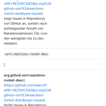
utf8=%E2%9C%93&q=org%3A
github+sort%3Areactions-
rocket-asc&type=Issues
)
zeigt Issues in Repositorys
von GitHub an, sortiert nach
aufsteigender Anzahl von
Raketenreaktionen (🚀) (von
den wenigsten bis zu den
meisten).
sort:reactions-rocket-desc
[
org:github sort:reactions-
rocket-desc
]
(
https://github.com/search?
utf8=%E2%9C%93&q=org%3A
github+sort%3Areactions-
rocket-desc&type=Issues
)
findet Issues in Repositorys,