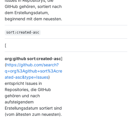
Issues in Repositorys, die
GitHub gehören, sortiert nach
dem Erstellungsdatum,
beginnend mit dem neuesten.
sort:created-asc
[
org:github sort:created-asc
]
(
https://github.com/search?
q=org%3Agithub+sort%3Acre
ated-asc&type=Issues
)
entspricht Issues in
Repositories, die GitHub
gehören und nach
aufsteigendem
Erstellungsdatum sortiert sind
(vom ältesten zum neuesten).