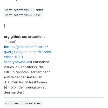
oder
sort:reactions-+1
sort:reactions-+1-asc
[
org:github sort:reactions-
+1-asc
]
(
https://github.com/search?
q=org%3Agithub+sort%3Area
ctions-%2B1-
asc&type=Issues
) entspricht
Issues in Repositorys, die
GitHub gehören, sortiert nach
aufsteigender Anzahl an
„Daumen hoch“-Reaktionen
(👍) (von den wenigsten zu
den meisten).
sort:reactions-+1-desc