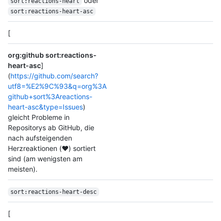
oder
sort:reactions-heart
sort:reactions-heart-asc
[
org:github sort:reactions-
heart-asc
]
(
https://github.com/search?
utf8=%E2%9C%93&q=org%3A
github+sort%3Areactions-
heart-asc&type=Issues
)
gleicht Probleme in
Repositorys ab GitHub, die
nach aufsteigenden
Herzreaktionen (❤️) sortiert
sind (am wenigsten am
meisten).
sort:reactions-heart-desc
[