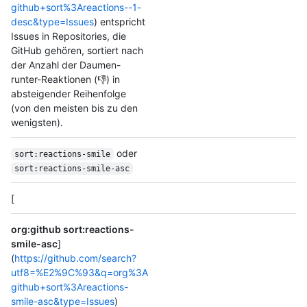
github+sort%3Areactions--1-
desc&type=Issues
) entspricht
Issues in Repositories, die
GitHub gehören, sortiert nach
der Anzahl der Daumen-
runter-Reaktionen (👎) in
absteigender Reihenfolge
(von den meisten bis zu den
wenigsten).
oder
sort:reactions-smile
sort:reactions-smile-asc
[
org:github sort:reactions-
smile-asc
]
(
https://github.com/search?
utf8=%E2%9C%93&q=org%3A
github+sort%3Areactions-
smile-asc&type=Issues
)