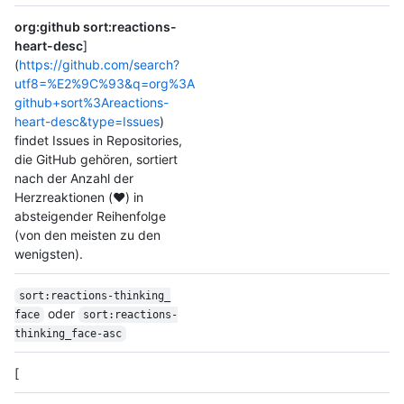
org:github sort:reactions-
heart-desc
]
(
https://github.com/search?
utf8=%E2%9C%93&q=org%3A
github+sort%3Areactions-
heart-desc&type=Issues
)
findet Issues in Repositories,
die GitHub gehören, sortiert
nach der Anzahl der
Herzreaktionen (❤️) in
absteigender Reihenfolge
(von den meisten zu den
wenigsten).
sort:reactions-thinking_
oder
face
sort:reactions-
thinking_
face-asc
[