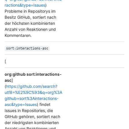
ractions&type=Issues
)
Probleme in Repositorys im
Besitz GitHub, sortiert nach
der höchsten kombinierten
Anzahl von Reaktionen und
Kommentaren.
sort:interactions-asc
[
org:github sort:interactions-
asc
]
(
https://github.com/search?
utf8=%E2%9C%93&q=org%3A
github+sort%3Ainteractions-
asc&type=Issues
) findet
Issues in Repositories, die
GitHub gehören, sortiert nach
der niedrigsten kombinierten
Anzahl von Reaktionen und