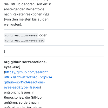
die GitHub gehören, sortiert in
absteigender Reihenfolge
nach Raketenreaktionen (🚀)
(von den meisten bis zu den
wenigsten).
oder
sort:reactions-eyes
sort:reactions-eyes-asc
[
org:github sort:reactions-
eyes-asc
]
(
https://github.com/search?
utf8=%E2%9C%93&q=org%3A
github+sort%3Areactions-
eyes-asc&type=Issues
)
entspricht Issues in
Repositories, die GitHub
gehören, sortiert nach
aufsteigender Anzahl an