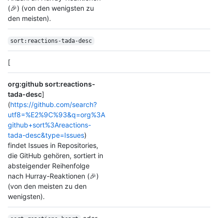
(🎉) (von den wenigsten zu
den meisten).
sort:reactions-tada-desc
[
org:github sort:reactions-
tada-desc
]
(
https://github.com/search?
utf8=%E2%9C%93&q=org%3A
github+sort%3Areactions-
tada-desc&type=Issues
)
findet Issues in Repositories,
die GitHub gehören, sortiert in
absteigender Reihenfolge
nach Hurray-Reaktionen (🎉)
(von den meisten zu den
wenigsten).