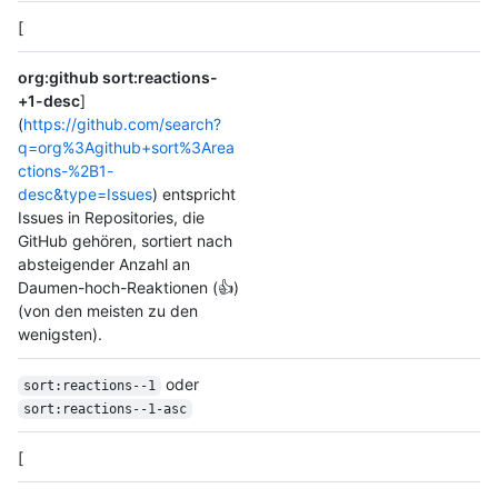
[
org:github sort:reactions-
+1-desc
]
(
https://github.com/search?
q=org%3Agithub+sort%3Area
ctions-%2B1-
desc&type=Issues
) entspricht
Issues in Repositories, die
GitHub gehören, sortiert nach
absteigender Anzahl an
Daumen-hoch-Reaktionen (👍)
(von den meisten zu den
wenigsten).
oder
sort:reactions--1
sort:reactions--1-asc
[