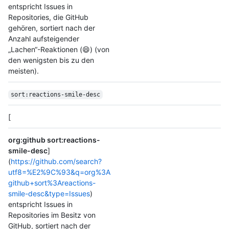
entspricht Issues in
Repositories, die GitHub
gehören, sortiert nach der
Anzahl aufsteigender
„Lachen“-Reaktionen (😄) (von
den wenigsten bis zu den
meisten).
sort:reactions-smile-desc
[
org:github sort:reactions-
smile-desc
]
(
https://github.com/search?
utf8=%E2%9C%93&q=org%3A
github+sort%3Areactions-
smile-desc&type=Issues
)
entspricht Issues in
Repositories im Besitz von
GitHub, sortiert nach der