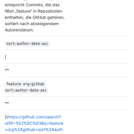
entspricht Commits, die das
Wort „feature“ in Repositorien
enthalten, die GitHub gehören,
sortiert nach absteigendem
Autorendatum.
sort:author-date-asc
[
**
feature org:github 
sort:author-date-asc
**
](
https://github.com/search?
utf8=%E2%9C%93&q=feature
+org%3Agithub+sort%3Aauth