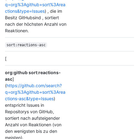
q=org%3Agithub+sort%3Area
ctions&type=Issues
) , die im
Besitz GitHubsind , sortiert
nach der höchsten Anzahl von
Reaktionen.
sort:reactions-asc
[
org:github sort:reactions-
asc
]
(
https://github.com/search?
q=org%3Agithub+sort%3Area
ctions-asc&type=Issues
)
entspricht Issues in
Repositorys von GitHub,
sortiert nach aufsteigender
Anzahl von Reaktionen (von
den wenigsten bis zu den
meisten).