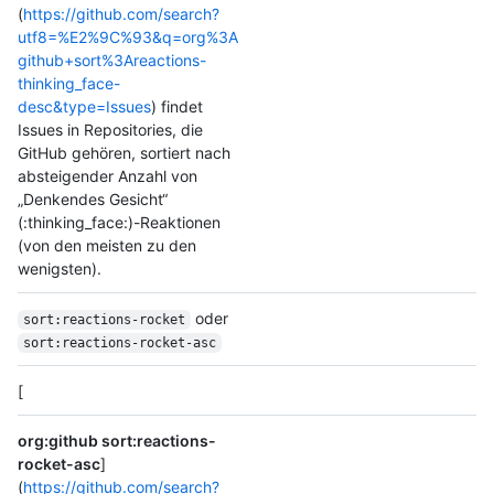
(
https://github.com/search?
utf8=%E2%9C%93&q=org%3A
github+sort%3Areactions-
thinking_face-
desc&type=Issues
) findet
Issues in Repositories, die
GitHub gehören, sortiert nach
absteigender Anzahl von
„Denkendes Gesicht“
(:thinking_face:)-Reaktionen
(von den meisten zu den
wenigsten).
oder
sort:reactions-rocket
sort:reactions-rocket-asc
[
org:github sort:reactions-
rocket-asc
]
(
https://github.com/search?