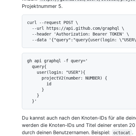
Projektnummer 5.
curl --request POST \

  --url https://api.github.com/graphql \

  --header 'Authorization: Bearer TOKEN' \

gh api graphql -f query='

  query{

    user(login: "USER"){

      projectV2(number: NUMBER) {

        id

      }

    }

Du kannst auch nach den Knoten-IDs für alle dein
werden die Knoten-IDs und Titel deiner ersten 2
durch deinen Benutzernamen. Beispiel:
.
octocat