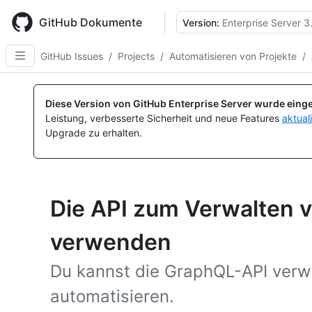
Skip
to
GitHub Dokumente
Version:
Enterprise Server 3
main
content
GitHub Issues
/
Projects
/
Automatisieren von Projekte
/
Diese Version von GitHub Enterprise Server wurde einge
Leistung, verbesserte Sicherheit und neue Features
aktual
Upgrade zu erhalten.
Die API zum Verwalten v
verwenden
Du kannst die GraphQL-API verw
automatisieren.