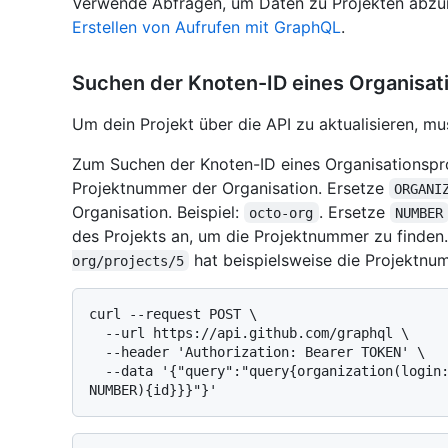
Verwende Abfragen, um Daten zu Projekten abzuru
Erstellen von Aufrufen mit GraphQL
.
Suchen der Knoten-ID eines Organisat
Um dein Projekt über die API zu aktualisieren, m
Zum Suchen der Knoten-ID eines Organisationspr
Projektnummer der Organisation. Ersetze
ORGANI
Organisation. Beispiel:
. Ersetze
octo-org
NUMBER
des Projekts an, um die Projektnummer zu finden
hat beispielsweise die Projektnu
org/projects/5
curl --request POST \

  --url https://api.github.com/graphql \

  --header 'Authorization: Bearer TOKEN' \

  --data '{"query":"query{organization(login: \"ORGANIZATION\") {projectV2(number: 