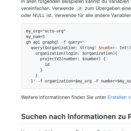
In allen folgenden Beispielen kannst du Variable
vereinfachen. Verwende
zum Übergeben einer 
-F
oder NULL ist. Verwende für alle andere Variable
my_org="octo-org"

my_num=5

  query($
organization: String! 
$number
: Int!
    organization(login: $organization){

      projectV2(number: $number) {

        id

      }

    }

Weitere Informationen finden Sie unter
Erstellen 
Suchen nach Informationen zu P