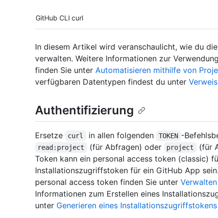
Tool navigation
GitHub CLI
curl
In diesem Artikel wird veranschaulicht, wie du d
verwalten. Weitere Informationen zur Verwendung
finden Sie unter
Automatisieren mithilfe von Proj
verfügbaren Datentypen findest du unter
Verweis
Authentifizierung
Ersetze
in allen folgenden
-Befehlsb
curl
TOKEN
(für Abfragen) oder
(für 
read:project
project
Token kann ein personal access token (classic) fü
Installationszugriffstoken für ein GitHub App sei
personal access token finden Sie unter
Verwalten
Informationen zum Erstellen eines Installationszu
unter
Generieren eines Installationszugriffstoken