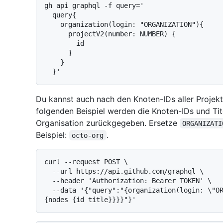
gh api graphql -f query='

  query{

    organization(login: "ORGANIZATION"){

      projectV2(number: NUMBER) {

        id

      }

    }

Du kannst auch nach den Knoten-IDs aller Projekt
folgenden Beispiel werden die Knoten-IDs und Tite
Organisation zurückgegeben. Ersetze
ORGANIZATI
Beispiel:
.
octo-org
curl --request POST \

  --url https://api.github.com/graphql \

  --header 'Authorization: Bearer TOKEN' \

  --data '{"query":"{organization(login: \"ORGANIZATION\") {projectsV2(first: 20) 