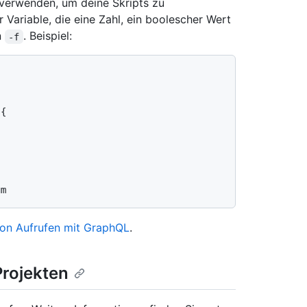
n verwenden, um deine Skripts zu
Variable, die eine Zahl, ein boolescher Wert
n
. Beispiel:
-f
){
von Aufrufen mit GraphQL
.
rojekten