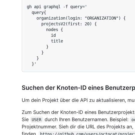
gh api graphql -f query='

  query{

    organization(login: "ORGANIZATION") {

      projectsV2(first: 20) {

        nodes {

          id

          title

        }

      }

    }

Suchen der Knoten-ID eines Benutzerp
Um dein Projekt über die API zu aktualisieren, m
Zum Suchen der Knoten-ID eines Benutzerprojekt
Sie
durch Ihren Benutzernamen. Beispiel:
USER
o
Projektnummer. Sieh dir die URL des Projekts an
finden.
https://github.com/users/octocat/projec