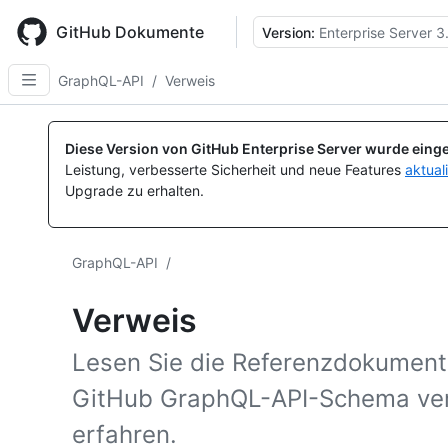
Skip
to
GitHub Dokumente
Version:
Enterprise Server 3
main
content
GraphQL-API
/
Verweis
Diese Version von GitHub Enterprise Server wurde einge
Leistung, verbesserte Sicherheit und neue Features
aktual
Upgrade zu erhalten.
GraphQL-API
/
Verweis
Lesen Sie die Referenzdokument
GitHub GraphQL-API-Schema ver
erfahren.