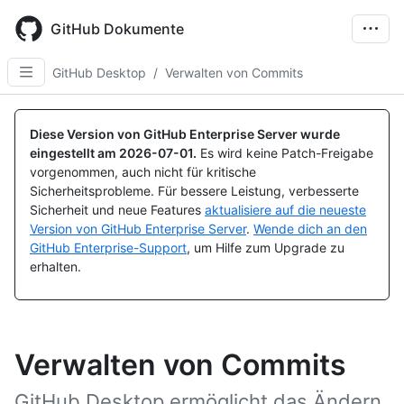
Skip
to
GitHub Dokumente
main
content
GitHub Desktop
/
Verwalten von Commits
Diese Version von GitHub Enterprise Server wurde
eingestellt am
2026-07-01
.
Es wird keine Patch-Freigabe
vorgenommen, auch nicht für kritische
Sicherheitsprobleme. Für bessere Leistung, verbesserte
Sicherheit und neue Features
aktualisiere auf die neueste
Version von GitHub Enterprise Server
.
Wende dich an den
GitHub Enterprise-Support
, um Hilfe zum Upgrade zu
erhalten.
Verwalten von Commits
GitHub Desktop ermöglicht das Ändern,