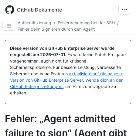
Skip
to
GitHub Dokumente
main
content
Authentifizierung
/
Fehlerbehebung bei der SSH
/
Fehler beim Signieren durch den Agent
Diese Version von GitHub Enterprise Server wurde
eingestellt am
2026-07-01
.
Es wird keine Patch-Freigabe
vorgenommen, auch nicht für kritische
Sicherheitsprobleme. Für bessere Leistung, verbesserte
Sicherheit und neue Features
aktualisiere auf die neueste
Version von GitHub Enterprise Server
.
Wende dich an den
GitHub Enterprise-Support
, um Hilfe zum Upgrade zu
erhalten.
Fehler: „Agent admitted
failure to sign“ (Agent gibt