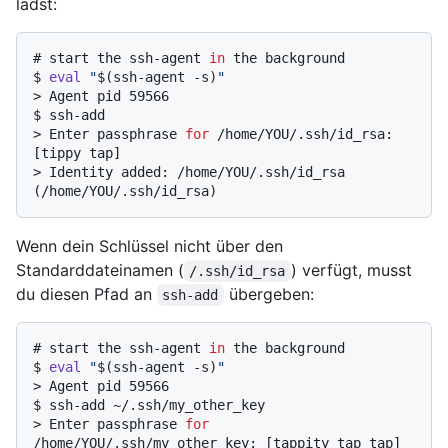
lädst:
# 
start the ssh-agent 
in
 the background
$ 
eval
"
$(ssh-agent -s)
"
> 
Agent pid 59566
$ 
ssh-add
> 
Enter passphrase 
for
 /home/YOU/.ssh/id_rsa: 
[tippy tap]
> 
Identity added: /home/YOU/.ssh/id_rsa 
(/home/YOU/.ssh/id_rsa)
Wenn dein Schlüssel nicht über den
Standarddateinamen (
) verfügt, musst
/.ssh/id_rsa
du diesen Pfad an
übergeben:
ssh-add
# 
start the ssh-agent 
in
 the background
$ 
eval
"
$(ssh-agent -s)
"
> 
Agent pid 59566
$ 
ssh-add ~/.ssh/my_other_key
> 
Enter passphrase 
for
/home/YOU/.ssh/my_other_key: [tappity tap tap]