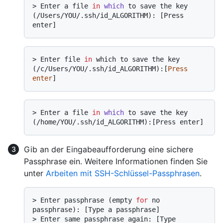
> 
Enter a file 
in
which
 to save the key 
(/Users/YOU/.ssh/id_ALGORITHM): [Press 
enter]
> Enter file 
in
 which to save the key 
(/c/Users/YOU/.ssh/id_ALGORITHM):[
Press
enter
> 
Enter a file 
in
which
 to save the key 
(/home/YOU/.ssh/id_ALGORITHM):[Press enter]
Gib an der Eingabeaufforderung eine sichere
Passphrase ein. Weitere Informationen finden Sie
unter
Arbeiten mit SSH-Schlüssel-Passphrasen
.
> 
Enter passphrase (empty 
for
 no 
passphrase): [Type a passphrase]
> 
Enter same passphrase again: [Type 