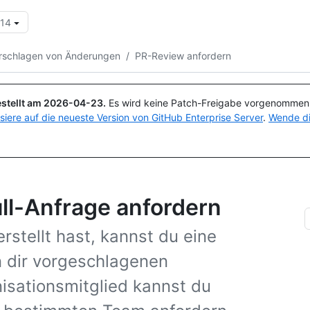
.14
Suchen oder Fragen
Copilot
rschlagen von Änderungen
/
PR-Review anfordern
stellt am
2026-04-23
.
Es wird keine Patch-Freigabe vorgenommen, 
isiere auf die neueste Version von GitHub Enterprise Server
.
Wende di
ll-Anfrage anfordern
stellt hast, kannst du eine
n dir vorgeschlagenen
isationsmitglied kannst du