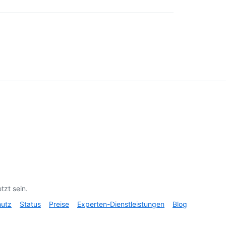
tzt sein.
hutz
Status
Preise
Experten-Dienstleistungen
Blog