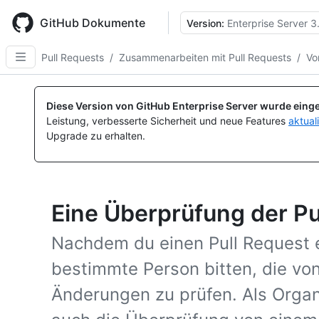
Skip
to
GitHub Dokumente
Version:
Enterprise Server 3
main
content
Pull Requests
/
Zusammenarbeiten mit Pull Requests
/
Vo
Diese Version von GitHub Enterprise Server wurde einge
Leistung, verbesserte Sicherheit und neue Features
aktual
Upgrade zu erhalten.
Eine Überprüfung der Pu
Nachdem du einen Pull Request er
bestimmte Person bitten, die vo
Änderungen zu prüfen. Als Organ