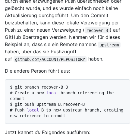
durch einen erzwungenen Push überschrieben oder
gelöscht wurde, und es wurde einfach noch keine
Aktualisierung durchgeführt. Um den Commit
beizubehalten, kann diese lokale Verzweigung per
Push zu einer neuen Verzweigung (
) auf
recover-B
GitHub übertragen werden. Nehmen wir für dieses
Beispiel an, dass sie ein Remote namens
upstream
haben, über das sie Pushzugriff
auf
haben.
github.com/ACCOUNT/REPOSITORY
Die andere Person führt aus:
$ 
git branch recover-B B
# 
Create a new 
local
 branch referencing the 
commit
$ 
git push upstream B:recover-B
# 
Push 
local
 B to new upstream branch, creating 
new reference to commit
Jetzt kannst
du
Folgendes ausführen: