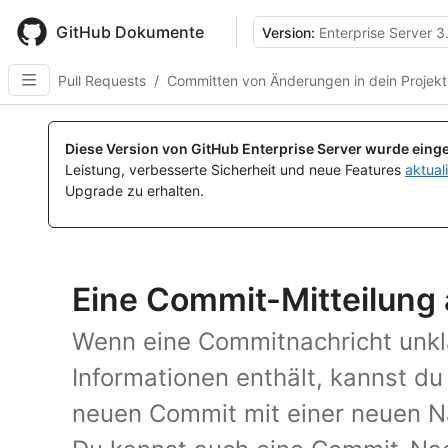
Skip
to
GitHub Dokumente
Version:
Enterprise Server 3
main
content
Pull Requests
/
Committen von Änderungen in dein Projekt
Diese Version von GitHub Enterprise Server wurde einge
Leistung, verbesserte Sicherheit und neue Features
aktual
Upgrade zu erhalten.
Eine Commit-Mitteilung
Wenn eine Commitnachricht unkla
Informationen enthält, kannst du
neuen Commit mit einer neuen N