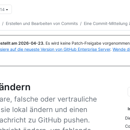
.14
Suchen oder Fragen
Copilot
/
Erstellen und Bearbeiten von Commits
/
Eine Commit-Mitteilung
stellt am
2026-04-23
.
Es wird keine Patch-Freigabe vorgenommen, 
isiere auf die neueste Version von GitHub Enterprise Server
.
Wende di
 ändern
re, falsche oder vertrauliche
 sie lokal ändern und einen
I
Di
achricht zu GitHub pushen.
Co