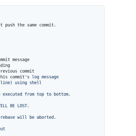
ommit message
nding
previous commit
this commit
's log message
 line) using shell
e executed from top to bottom.
WILL BE LOST.
 rebase will be aborted.
out