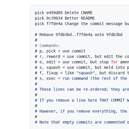
pick e499d89 Delete CNAME

pick 0c39034 Better README

# 
Rebase 9fdb3bd..f7fde4a onto 9fdb3bd
#
# Commands:
# 
p, pick = use commit
# 
r, reword = use commit, but edit the c
# 
e, edit = use commit, but stop 
for
 ame
# 
s, squash = use commit, but meld into 
# 
f, fixup = like 
"squash"
, but discard 
# 
x, exec = run command (the rest of the
#
# These lines can be re-ordered; they ar
#
# If you remove a line here THAT COMMIT 
#
# However, if you remove everything, the
#
# Note that empty commits are commented 