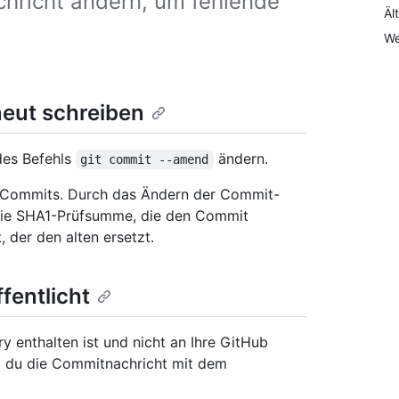
hricht ändern, um fehlende
Äl
We
neut schreiben
des Befehls
ändern.
git commit --amend
es Commits. Durch das Ändern der Commit-
 die SHA1-Prüfsumme, die den Commit
, der den alten ersetzt.
fentlicht
 enthalten ist und nicht an Ihre GitHub
t du die Commitnachricht mit dem