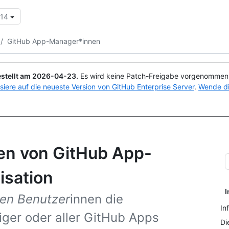
.14
Suchen oder Fragen
Copilot
/
GitHub App-Manager*innen
stellt am
2026-04-23
.
Es wird keine Patch-Freigabe vorgenommen, 
isiere auf die neueste Version von GitHub Enterprise Server
.
Wende di
en von GitHub App-
isation
I
nen Benutzer
innen die
In
iger oder aller GitHub Apps
Di