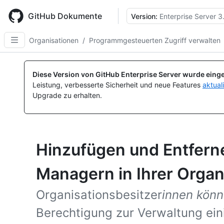
Skip
to
GitHub Dokumente
Version:
Enterprise Server 3
main
content
Organisationen
/
Programmgesteuerten Zugriff verwalten
Diese Version von GitHub Enterprise Server wurde einge
Leistung, verbesserte Sicherheit und neue Features
aktual
Upgrade zu erhalten.
Hinzufügen und Entfern
Managern in Ihrer Organ
Organisationsbesitzer
innen kön
Berechtigung zur Verwaltung ein