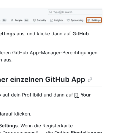
ettings
aus, und klicke dann auf
GitHub
, deren GitHub App-Manager-Berechtigungen
n
aus.
er einzelnen GitHub App
 auf dein Profilbild und dann auf
Your
arauf klicken.
Settings
. Wenn die Registerkarte
e im Dropdownmenü
die Option
Einstellungen