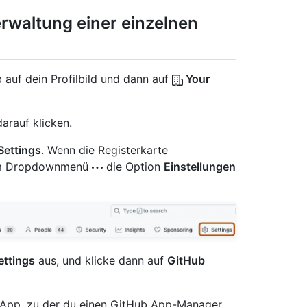
erwaltung einer einzelnen
 auf dein Profilbild und dann auf
Your
arauf klicken.
Settings
. Wenn die Registerkarte
e im Dropdownmenü
die Option
Einstellungen
ettings
aus, und klicke dann auf
GitHub
r App, zu der du einen GitHub App-Manager