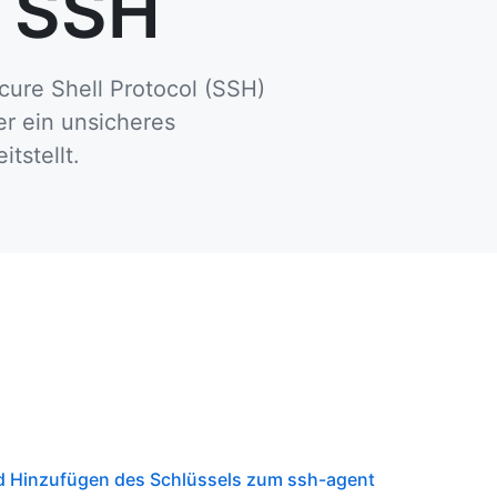
t SSH
cure Shell Protocol (SSH)
er ein unsicheres
tstellt.
d Hinzufügen des Schlüssels zum ssh-agent