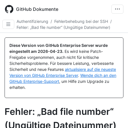
Skip
to
GitHub Dokumente
main
content
Authentifizierung
/
Fehlerbehebung bei der SSH
/
Fehler: „Bad file number“ (Ungültige Dateinummer)
Diese Version von GitHub Enterprise Server wurde
eingestellt am
2026-04-23
.
Es wird keine Patch-
Freigabe vorgenommen, auch nicht für kritische
Sicherheitsprobleme. Für bessere Leistung, verbesserte
Sicherheit und neue Features
aktualisiere auf die neueste
Version von GitHub Enterprise Server
.
Wende dich an den
GitHub Enterprise-Support
, um Hilfe zum Upgrade zu
erhalten.
Fehler: „Bad file number“
(Ungültige Dateinummer)