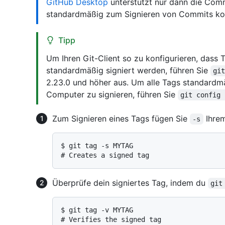
GitHub Desktop
unterstützt nur dann die Comm
standardmäßig zum Signieren von Commits konf
Tipp
Um Ihren Git-Client so zu konfigurieren, dass T
standardmäßig signiert werden, führen Sie
gi
2.23.0 und höher aus. Um alle Tags standardmä
Computer zu signieren, führen Sie
git config 
Zum Signieren eines Tags fügen Sie
Ihre
-s
$ 
git tag -s MYTAG
# 
Creates a signed tag
Überprüfe dein signiertes Tag, indem du
git
$ 
git tag -v MYTAG
# 
Verifies the signed tag