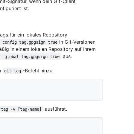
it-Signatur, wenn dein Git-Client
iguriert ist.
ags für ein lokales Repository
in Git-Versionen
t config tag.gpgsign true
ßig in einem lokalen Repository auf Ihrem
aus.
--global tag.gpgsign true
m
-Befehl hinzu.
git tag
ausführst.
 tag -v [tag-name]