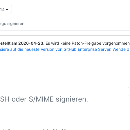
.14
Suchen oder Fragen
Copilot
ags signieren
stellt am
2026-04-23
.
Es wird keine Patch-Freigabe vorgenommen, 
isiere auf die neueste Version von GitHub Enterprise Server
.
Wende di
SSH oder S/MIME signieren.