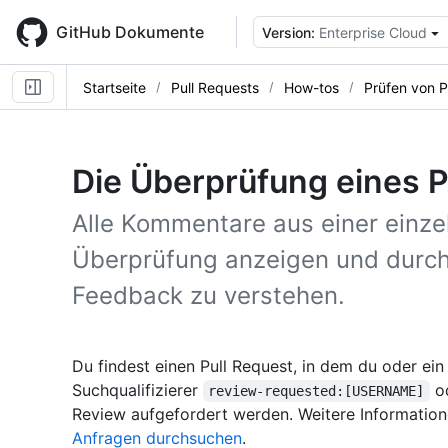
Skip
to
GitHub Dokumente
Version:
Enterprise Cloud
main
content
Startseite
Pull Requests
How-tos
Prüfen von P
Die Überprüfung eines 
Alle Kommentare aus einer einze
Überprüfung anzeigen und durc
Feedback zu verstehen.
Du findest einen Pull Request, in dem du oder e
Suchqualifizierer
o
review-requested:[USERNAME]
Review aufgefordert werden. Weitere Information
Anfragen durchsuchen
.