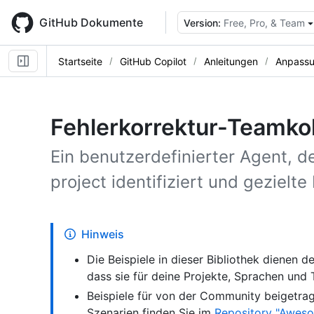
Skip
to
GitHub Dokumente
Version:
Free, Pro, & Team
main
content
Startseite
GitHub Copilot
Anleitungen
Anpassu
Fehlerkorrektur-Teamko
Ein benutzerdefinierter Agent, de
project identifiziert und gezielte
Hinweis
Die Beispiele in dieser Bibliothek dienen de
dass sie für deine Projekte, Sprachen und
Beispiele für von der Community beigetra
Szenarien finden Sie im
Repository "Aweso