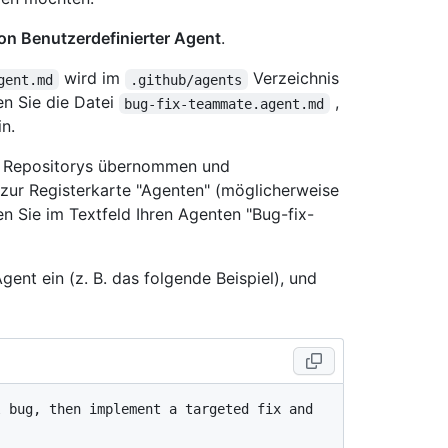
on Benutzerdefinierter Agent
.
wird im
Verzeichnis
gent.md
.github/agents
n Sie die Datei
,
bug-fix-teammate.agent.md
in.
es Repositorys übernommen und
ur Registerkarte "Agenten" (möglicherweise
en Sie im Textfeld Ihren Agenten "Bug-fix-
ent ein (z. B. das folgende Beispiel), und
 bug, then implement a targeted fix and 