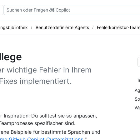
Suchen oder Fragen
Copilot
ngsbibliothek
Benutzerdefinierte Agents
Fehlerkorrektur-Team
llege
r wichtige Fehler in Ihrem
 Fixes implementiert.
I
Ag
So
We
r Inspiration. Du solltest sie so anpassen,
 Teamprozesse spezifischer sind.
gene Beispiele für bestimmte Sprachen und
me GitHub Copilot Customizations
".