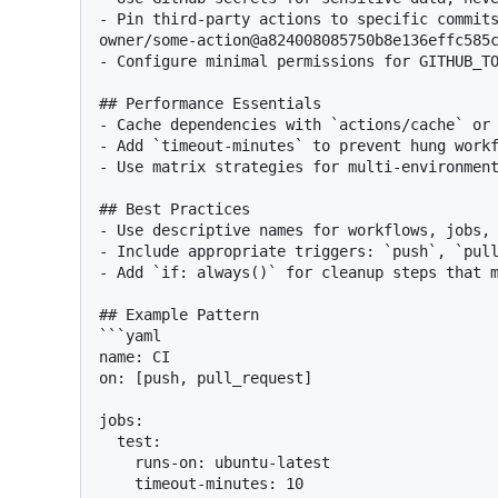
- Pin third-party actions to specific commits
owner/some-action@a824008085750b8e136effc585c
- Configure minimal permissions for GITHUB_TO
## Performance Essentials

- Cache dependencies with `actions/cache` or 
- Add `timeout-minutes` to prevent hung workf
- Use matrix strategies for multi-environment
## Best Practices

- Use descriptive names for workflows, jobs, 
- Include appropriate triggers: `push`, `pull
- Add `if: always()` for cleanup steps that m
## Example Pattern

```yaml

name: CI

on: [push, pull_request]

jobs:

  test:

    runs-on: ubuntu-latest

    timeout-minutes: 10
