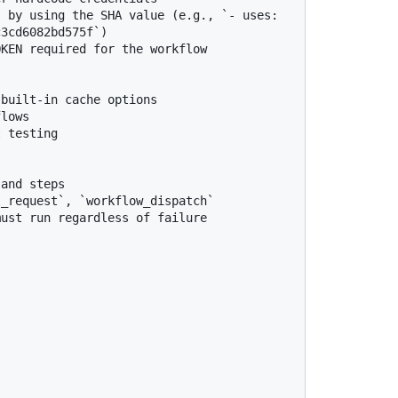
 by using the SHA value (e.g., `- uses: 
3cd6082bd575f`)

KEN required for the workflow

built-in cache options

lows

 testing

and steps

_request`, `workflow_dispatch`

ust run regardless of failure
