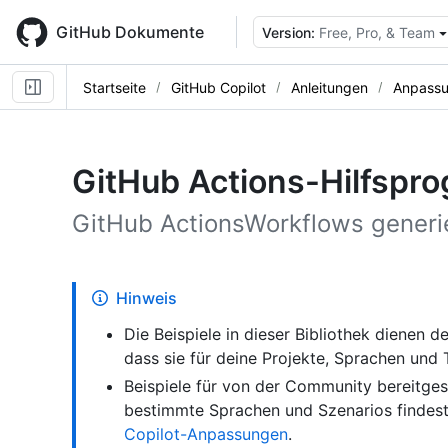
Skip
to
GitHub Dokumente
Version:
Free, Pro, & Team
main
content
Startseite
GitHub Copilot
Anleitungen
Anpassu
GitHub Actions-Hilfspr
GitHub ActionsWorkflows generi
Hinweis
Die Beispiele in dieser Bibliothek dienen de
dass sie für deine Projekte, Sprachen und
Beispiele für von der Community bereitges
bestimmte Sprachen und Szenarios findes
Copilot-Anpassungen
.