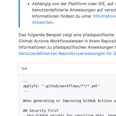
Abhängig von der Plattform oder IDE, auf d
benutzerdefinierte Anweisungen auf versc
Informationen findest du unter
Informatio
Antworten
.
Das folgende Beispiel zeigt eine pfadspezifische
GitHub Actions Workflowdateien in Ihrem Reposi
Informationen zu pfadspezifischen Anweisungen 
benutzerdefinierten Repositoryanweisungen für G
Text
---

applyTo: ".github/workflows/**/*.yml"

---

When generating or improving GitHub Actions w
## Security First

- Use GitHub secrets for sensitive data, neve