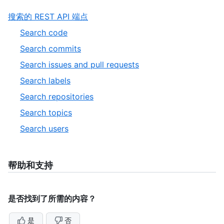
,
搜索的 REST API 端点
1
,
Search code
of
1
,
Search commits
1
of
2
,
Search issues and pull requests
7
of
3
,
Search labels
7
of
4
,
Search repositories
7
of
5
,
Search topics
7
of
6
,
Search users
7
of
7
7
of
7
帮助和支持
是否找到了所需的内容？
是
否