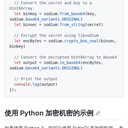
// Convert the secret and key to a 
Uint8Array.
let
 binkey = sodium.
from_base64
(key, 
sodium.
base64_variants
.
ORIGINAL
)

let
 binsec = sodium.
from_string
(secret)

// Encrypt the secret using libsodium
let
 encBytes = sodium.
crypto_box_seal
(binsec, 
binkey)

// Convert the encrypted Uint8Array to Base64
let
 output = sodium.
to_base64
(encBytes, 
sodium.
base64_variants
.
ORIGINAL
)

// Print the output
console
.
log
(output)

使用 Python 加密机密的示例
如果使用 Python 3，则可以使用 PyNaCl 库加密机密。 有