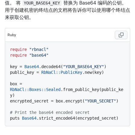
值。 将
替换为 Base64 编码的公钥。
YOUR_BASE64_KEY
用于创建机密的终结点的文档将告诉你可以使用哪个终结点
来获取公钥。
Ruby
require
"rbnacl"
require
"base64"
key = 
Base64
.decode64(
"YOUR_BASE64_KEY"
)

public_key = 
RbNaCl::PublicKey
.new(key)

box = 
RbNaCl
:
:Boxes
:
:Sealed
.from_public_key(public_ke
y)

encrypted_secret = box.encrypt(
"YOUR_SECRET"
)

# Print the base64 encoded secret
puts 
Base64