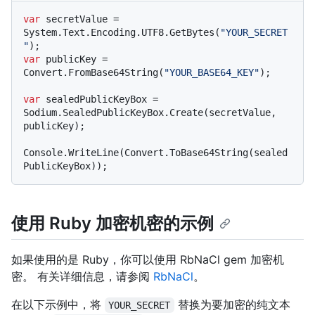
var
 secretValue = 
System.Text.Encoding.UTF8.GetBytes(
"YOUR_SECRET
"
var
 publicKey = 
Convert.FromBase64String(
"YOUR_BASE64_KEY"
);

var
 sealedPublicKeyBox = 
Sodium.SealedPublicKeyBox.Create(secretValue, 
publicKey);

Console.WriteLine(Convert.ToBase64String(sealed
使用 Ruby 加密机密的示例
如果使用的是 Ruby，你可以使用 RbNaCl gem 加密机
密。 有关详细信息，请参阅
RbNaCl
。
在以下示例中，将
替换为要加密的纯文本
YOUR_SECRET