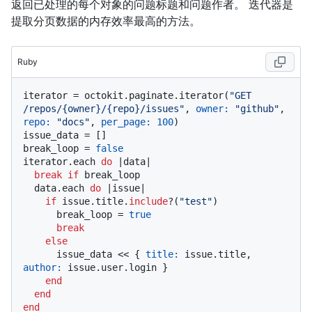
返回已处理的每个对象的问题标题和问题作者。 迭代器是
提取分页数据的内存效率最高的方法。
Ruby
iterator = octokit.paginate.iterator(
"GET 
/repos/{owner}/{repo}/issues"
, 
owner:
"github"
, 
repo:
"docs"
, 
per_page:
100
)

issue_data = []

break_loop = 
false
iterator.each 
do
 |
data
|

break
if
 break_loop

  data.each 
do
 |
issue
|

if
 issue.title.
include
?(
"test"
)

      break_loop = 
true
break
else
      issue_data << { 
title:
 issue.title, 
author:
 issue.user.login }

end
end
end