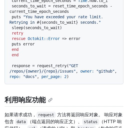
 current_time_epoch_seconds = 
Time
.now.to_i

 seconds_to_wait = reset_time_epoch_seconds - 
current_time_epoch_seconds

 puts 
"You have exceeded your rate limit. 
Retrying in 
#{seconds_to_wait}
 seconds."
 sleep(seconds_to_wait)

retry
rescue
Octokit
:
:Error
 => error

 puts error

end
end
 response = request_retry(
"GET 
/repos/{owner}/{repo}/issues"
, 
owner:
"github"
, 
repo:
"docs"
, 
per_page:
2
利用响应功能
如果请求成功，
方法将返回响应对象。 响应对象
request
包含
（端点返回的响应正文）、
（HTTP 响
data
status