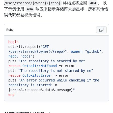
终结点将返回
。 以
/user/starred/{owner}/{repo}
404
下示例使用
响应来指示存储库未加星标；所有其他错
404
误代码都被视为错误。
Ruby
begin
octokit.request(
"GET 
/user/starred/{owner}/{repo}"
, 
owner:
"github"
, 
repo:
"docs"
)

puts 
"The repository is starred by me"
rescue
Octokit
:
:NotFound
 => error

puts 
"The repository is not starred by me"
rescue
Octokit
:
:Error
 => error

puts 
"An error occurred while checking if the 
repository is starred: 
#
{error&.response&.data&.message}
"
end