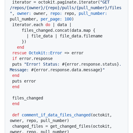
 iterator = octokit.paginate.iterator(
"GET 
/repos/{owner}/{repo}/pulls/{pull_number}/files
"
, 
owner:
 owner, 
repo:
 repo, 
pull_number:
pull_number, 
per_page:
100
)

 iterator.each 
do
 |
 data 
|

     files_changed.concat(data.map {

       |
 file_data 
| file_data.filename

     })

end
rescue
Octokit
:
:Error
 => error

if
 error.response

 puts 
"Error! Status: 
#{error.response.status}
. 
Message: 
#{error.response.data.message}
"
end
 puts error

end
 files_changed

end
def
comment_if_data_files_changed
(
octokit, 
owner, repo, pull_number
)

 changed_files = get_changed_files(octokit, 
owner, repo, pull_number)
