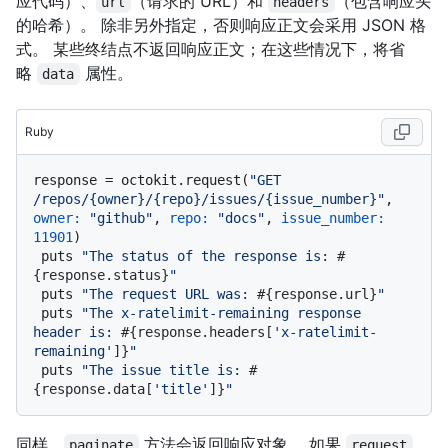
应代码）、
（请求的 URL）和
（包含响应头
url
headers
的哈希）。 除非另外指定，否则响应正文会采用 JSON 格
式。 某些终结点不返回响应正文；在这些情况下，将省
略
属性。
data
Ruby
response = octokit.request(
"GET 
/repos/{owner}/{repo}/issues/{issue_number}"
, 
owner:
"github"
, 
repo:
"docs"
, 
issue_number:
11901
)

 puts 
"The status of the response is: 
#
{response.status}
"
 puts 
"The request URL was: 
#{response.url}
"
 puts 
"The x-ratelimit-remaining response 
header is: 
#{response.headers[
'x-ratelimit-
remaining'
]}
"
 puts 
"The issue title is: 
#
{response.data[
'title'
]}
"
同样，
方法会返回响应对象。 如果
paginate
request