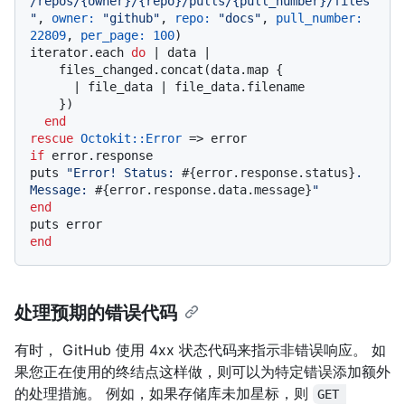
/repos/{owner}/{repo}/pulls/{pull_number}/files
"
, 
owner:
"github"
, 
repo:
"docs"
, 
pull_number:
22809
, 
per_page:
100
)

iterator.each 
do
 |
 data 
|

    files_changed.concat(data.map {

      |
 file_data 
| file_data.filename

    })

end
rescue
Octokit
:
:Error
if
 error.response

puts 
"Error! Status: 
#{error.response.status}
. 
Message: 
#{error.response.data.message}
"
end
end
处理预期的错误代码
有时， GitHub 使用 4xx 状态代码来指示非错误响应。 如
果您正在使用的终结点这样做，则可以为特定错误添加额外
的处理措施。 例如，如果存储库未加星标，则
GET 