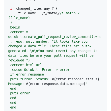
if
 changed_files.any ? {

   |
 file_name 
| /\/data\/
/i.match ? 
(file_name)

 }

 begin

 comment = 
octokit.create_pull_request_review_comment(owne
r, repo, pull_number, "It looks like you 
changed a data file. These files are auto-
generated. \n\nYou must revert any changes to 
data files before your pull request will be 
reviewed.")

 comment.html_url

 rescue Octokit::Error => error

 if error.response

 puts "Error! Status: 
#{error.response.status}
. 
Message: 
#{error.response.data.message}
"

 end

 puts error

 end

 end

 end
