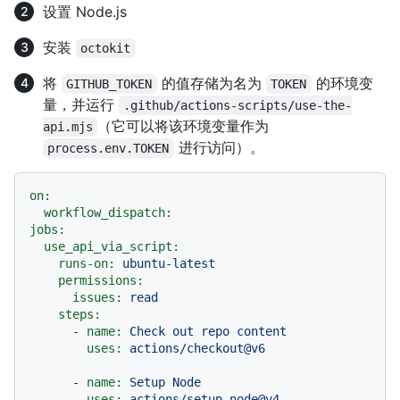
设置 Node.js
安装
octokit
将
的值存储为名为
的环境变
GITHUB_TOKEN
TOKEN
量，并运行
.github/actions-scripts/use-the-
（它可以将该环境变量作为
api.mjs
进行访问）。
process.env.TOKEN
on:
workflow_dispatch:
jobs:
use_api_via_script:
runs-on:
ubuntu-latest
permissions:
issues:
read
steps:
-
name:
Check
out
repo
content
uses:
actions/checkout@v6
-
name:
Setup
Node
uses:
actions/setup-node@v4