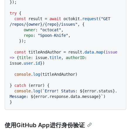
});

try
 {

const
 result = 
await
 octokit.
request
(
"GET 
/repos/{owner}/{repo}/issues"
, {

owner
: 
"octocat"
,

repo
: 
"Spoon-Knife"
,

    });

const
 titleAndAuthor = result.
data
.
map
(
issue
=>
 {
title
: issue.
title
, 
authorID
: 
issue.
user
.
id
})

console
.
log
(titleAndAuthor)

} 
catch
 (error) {

console
.
log
(
`Error! Status: 
${error.status}
. 
Message: 
${error.response.data.message}
`
)

使用GitHub App进行身份验证