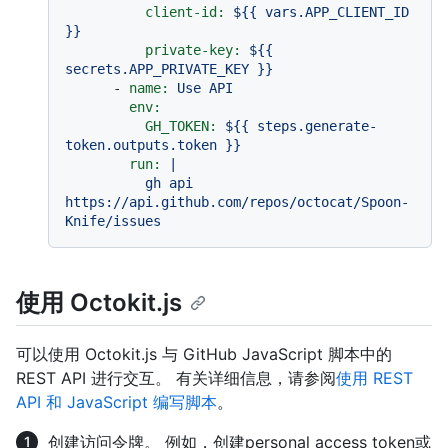
client-id:
${{
vars.APP_CLIENT_ID
}}
private-key:
${{
secrets.APP_PRIVATE_KEY
}}
-
name:
Use
API
env:
GH_TOKEN:
${{
steps.generate-
token.outputs.token
}}
run:
|

          gh api 
https://api.github.com/repos/octocat/Spoon-
使用 Octokit.js
可以使用 Octokit.js 与 GitHub JavaScript 脚本中的
REST API 进行交互。 有关详细信息，请参阅
使用 REST
API 和 JavaScript 编写脚本
。
创建访问令牌。 例如，创建personal access token或