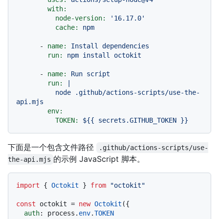
with:
node-version:
'16.17.0'
cache:
npm
-
name:
Install
dependencies
run:
npm
install
octokit
-
name:
Run
script
run:
|

          node .github/actions-scripts/use-the-
env:
TOKEN:
${{
secrets.GITHUB_TOKEN
}}
下面是一个包含文件路径
.github/actions-scripts/use-
的示例 JavaScript 脚本。
the-api.mjs
import
 { 
Octokit
 } 
from
"octokit"
const
 octokit = 
new
Octokit
({ 

auth
: process.
env
.
TOKEN