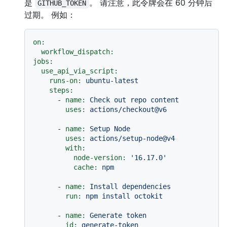
是
。 请注意，此令牌会在 60 分钟后
GITHUB_TOKEN
过期。 例如：
on:
workflow_dispatch:
jobs:
use_api_via_script:
runs-on:
ubuntu-latest
steps:
-
name:
Check
out
repo
content
uses:
actions/checkout@v6
-
name:
Setup
Node
uses:
actions/setup-node@v4
with:
node-version:
'16.17.0'
cache:
npm
-
name:
Install
dependencies
run:
npm
install
octokit
-
name:
Generate
token
id:
generate-token