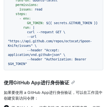
runs-on:
ubuntu-latest
permissions:
issues:
read
steps:
-
env:
GH_TOKEN:
${{
secrets.GITHUB_TOKEN
}}
run:
|

          curl --request GET \

          --url 
"https://api.github.com/repos/octocat/Spoon-
Knife/issues" \

          --header "Accept: 
application/vnd.github+json" \

          --header "Authorization: Bearer 
使用GitHub App进行身份验证
如果要使用 a GitHub App进行身份验证，可以在工作流中
创建安装访问令牌：