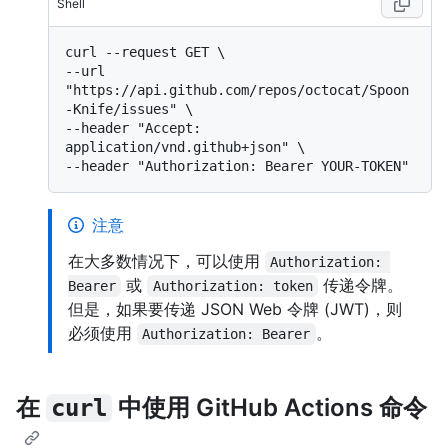
Shell
curl --request GET \

--url 
"https://api.github.com/repos/octocat/Spoon
-Knife/issues" \

--header "Accept: 
application/vnd.github+json" \

注意
在大多数情况下，可以使用
Authorization: 
或
传递令牌。
Bearer
Authorization: token
但是，如果要传递 JSON Web 令牌 (JWT)，则
必须使用
。
Authorization: Bearer
在
中使用 GitHub Actions 命令
curl