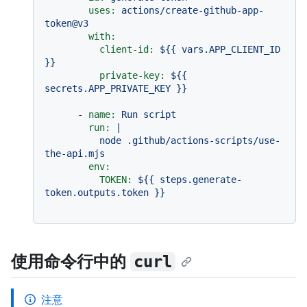
uses:
actions/create-github-app-
token@v3
with:
client-id:
${{
vars.APP_CLIENT_ID
}}
private-key:
${{
secrets.APP_PRIVATE_KEY
}}
-
name:
Run
script
run:
|

          node .github/actions-scripts/use-
env:
TOKEN:
${{
steps.generate-
token.outputs.token
}}
使用命令行中的
curl
注意