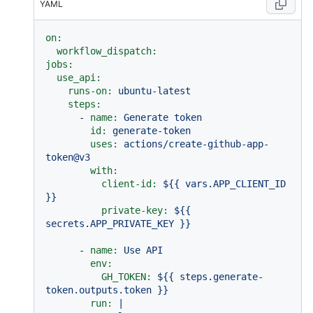
YAML
on:
workflow_dispatch:
jobs:
use_api:
runs-on:
ubuntu-latest
steps:
-
name:
Generate
token
id:
generate-token
uses:
actions/create-github-app-
token@v3
with:
client-id:
${{
vars.APP_CLIENT_ID
}}
private-key:
${{
secrets.APP_PRIVATE_KEY
}}
-
name:
Use
API
env:
GH_TOKEN:
${{
steps.generate-
token.outputs.token
}}
run:
|
