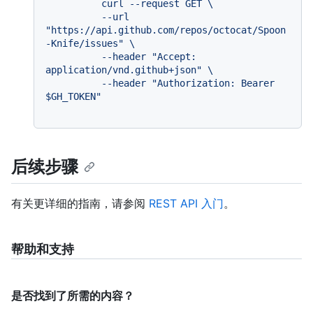
          curl --request GET \

          --url 
"https://api.github.com/repos/octocat/Spoon
-Knife/issues" \

          --header "Accept: 
application/vnd.github+json" \

          --header "Authorization: Bearer 
后续步骤
有关更详细的指南，请参阅
REST API 入门
。
帮助和支持
是否找到了所需的内容？