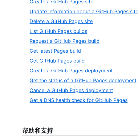
,
Create a GitHub Pages site
1
of
2
Update information about a GitHub Pages sit
12
of
,
Delete a GitHub Pages site
12
4
,
List GitHub Pages builds
of
5
,
Request a GitHub Pages build
12
of
6
,
Get latest Pages build
12
of
7
,
Get GitHub Pages build
12
of
8
,
Create a GitHub Pages deployment
12
of
9
,
Get the status of a GitHub Pages deployment
12
of
,
Cancel a GitHub Pages deployment
12
11
,
Get a DNS health check for GitHub Pages
of
12
12
of
12
帮助和支持